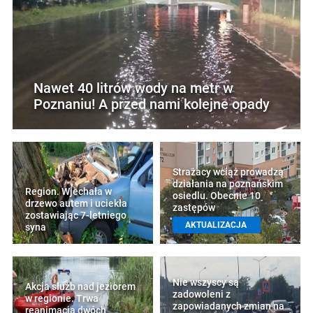
Nawet 40 litrów wody na metr w
Poznaniu! A przed nami kolejne opady
Strażacy wciąż prowadzą
działania na poznańskim
Region. Wjechała w
osiedlu. Obecnie 10
drzewo autem i uciekła
zastępów
zostawiając 7-letniego
AKTUALIZACJA
syna
Nie wszyscy są
Akcja służb nad jeziorem
zadowoleni z
w regionie. Trwa
zapowiadanych zmian na
reanimacja dwóch