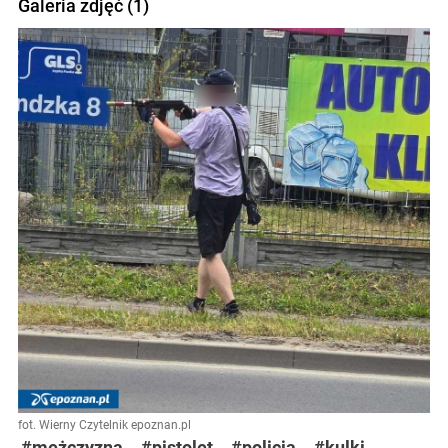
Galeria zdjęć (1)
fot. Wierny Czytelnik epoznan.pl
#mężczyzna
#pistolet
#policja
#kulki