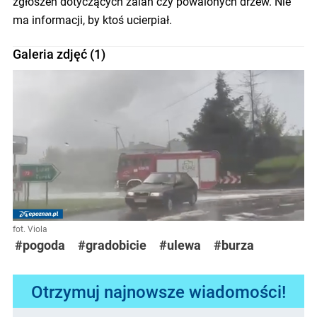
zgłoszeń dotyczących zalań czy powalonych drzew. Nie
ma informacji, by ktoś ucierpiał.
Galeria zdjęć (1)
fot. Viola
#pogoda
#gradobicie
#ulewa
#burza
Otrzymuj najnowsze wiadomości!