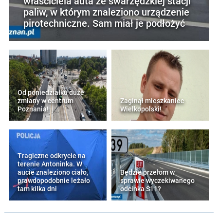
właściciela auta ze swarzędzkiej stacji
paliw, w którym znaleziono urządzenie
pirotechniczne. Sam miał je podłożyć
Od poniedziałku duże
zmiany w centrum
Zaginął mieszkaniec
Poznania!
Wielkopolski!
Tragiczne odkrycie na
terenie Antoninka. W
aucie znaleziono ciało,
Będzie przełom w
prawdopodobnie leżało
sprawie wyczekiwanego
tam kilka dni
odcinka S11?