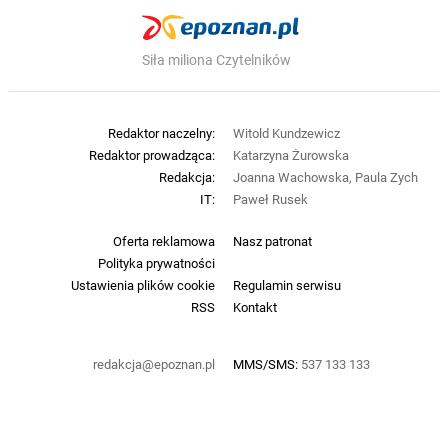
Siła miliona Czytelników
Redaktor naczelny:
Witold Kundzewicz
Redaktor prowadząca:
Katarzyna Żurowska
Redakcja:
Joanna Wachowska, Paula Zych
IT:
Paweł Rusek
Oferta reklamowa
Nasz patronat
Polityka prywatności
Ustawienia plików cookie
Regulamin serwisu
RSS
Kontakt
redakcja@epoznan.pl
MMS/SMS:
537 133 133