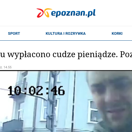
 wypłacono cudze pieniądze. Poz
dz. 14.55