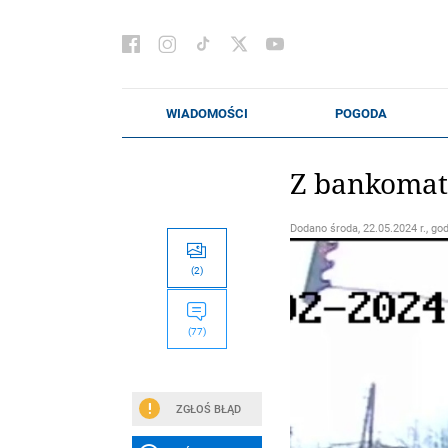
Z bankomatu
Dodano
środa, 22.05.2024 r., go
(2)
(77)
ZGŁOŚ BŁĄD