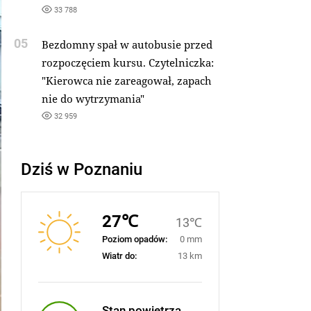
33 788
05
Bezdomny spał w autobusie przed
rozpoczęciem kursu. Czytelniczka:
"Kierowca nie zareagował, zapach
nie do wytrzymania"
32 959
Dziś w Poznaniu
27℃
13℃
Poziom opadów:
0 mm
Wiatr do:
13 km
Stan powietrza