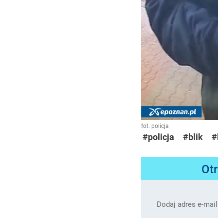
fot. policja
#policja
#blik
#
Ot
Dodaj adres e-mail