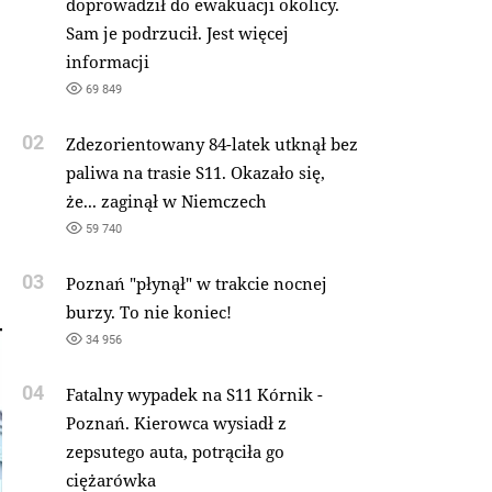
doprowadził do ewakuacji okolicy.
Sam je podrzucił. Jest więcej
informacji
69 849
02
Zdezorientowany 84-latek utknął bez
paliwa na trasie S11. Okazało się,
że... zaginął w Niemczech
59 740
03
Poznań "płynął" w trakcie nocnej
burzy. To nie koniec!
34 956
04
Fatalny wypadek na S11 Kórnik -
Poznań. Kierowca wysiadł z
zepsutego auta, potrąciła go
ciężarówka