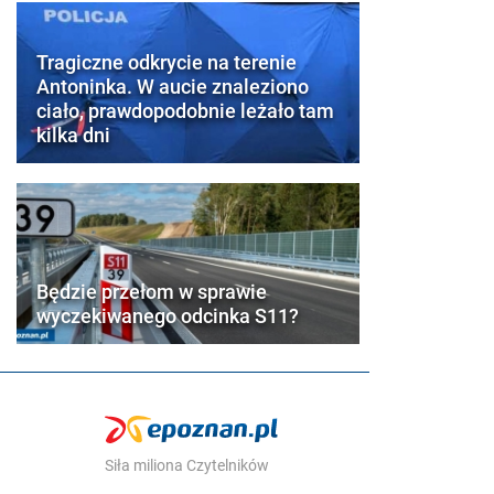
Tragiczne odkrycie na terenie
Antoninka. W aucie znaleziono
ciało, prawdopodobnie leżało tam
kilka dni
Będzie przełom w sprawie
wyczekiwanego odcinka S11?
Siła miliona Czytelników