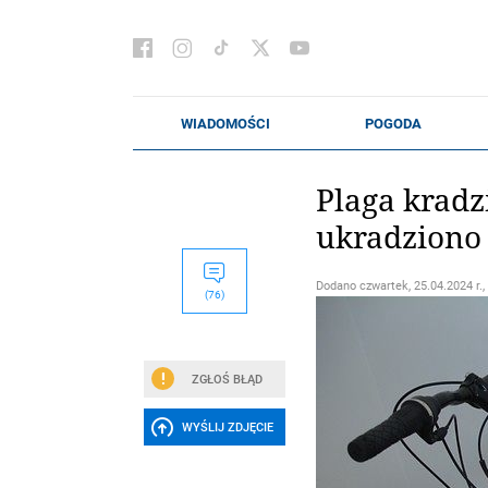
Plaga kradz
ukradziono
Dodano
czwartek, 25.04.2024 r.,
(76)
ZGŁOŚ BŁĄD
WYŚLIJ ZDJĘCIE