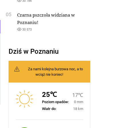
30 786
05
Czarna pszczoła widziana w
Poznaniu!
30 573
Dziś w Poznaniu
Za nami kolejna burzowa noc, a to
wciąż nie koniec!
25℃
17℃
Poziom opadów:
0 mm
Wiatr do:
18 km