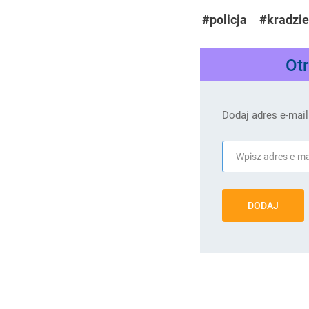
#policja
#kradzi
Ot
Dodaj adres e-mail
DODAJ