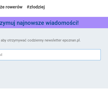
eże rowerów
#złodziej
rzymuj najnowsze wiadomości!
 aby otrzymywać codzienny newsletter epoznan.pl.