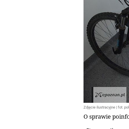
Zdjęcie ilustracyjne | fot. pol
O sprawie poinf