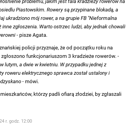
głośnienie problemu, jakim jest fala kradzieży rowerów na
osiedlu Piastowskim. Rowery są przypinane blokadą, a
iaj ukradziono mój rower, a na grupie FB "Nieformalna
ż inne zgłoszenia. Warto ostrzec ludzi, aby jednak chowali
erowni -
pisze Agata.
nańskiej policji przyznaje, że od początku roku na
 zgłoszono funkcjonariuszom 3 kradzieże rowerów. -
 lutym, a dwie w kwietniu. W przypadku jednej z
ży roweru elektrycznego sprawca został ustalony i
odzyskano -
mówi.
 mieszkańców, którzy padli ofiarą złodziei, by zgłaszali
4 r. godz. 12:00