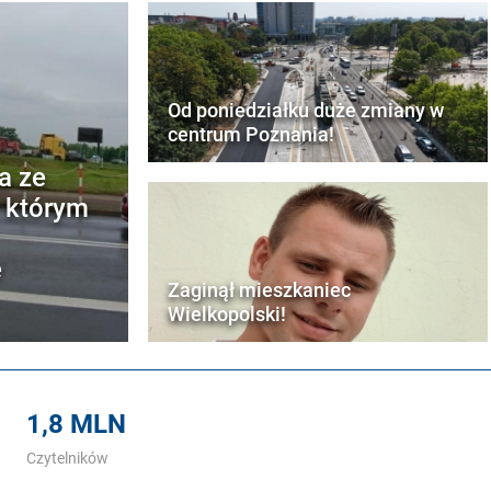
Od poniedziałku duże zmiany w
centrum Poznania!
a ze
w którym
e
Zaginął mieszkaniec
Wielkopolski!
1,8 MLN
Czytelników