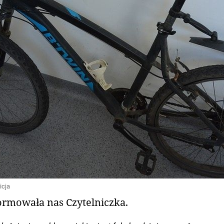
icja
ormowała nas Czytelniczka.