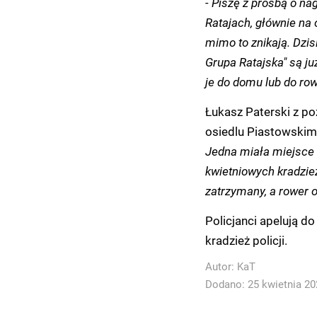
- Piszę z prośbą o na
Ratajach, głównie na 
mimo to znikają. Dzis
Grupa Ratajska" są ju
je do domu lub do row
Łukasz Paterski z poz
osiedlu Piastowskim
Jedna miała miejsce w
kwietniowych kradzie
zatrzymany, a rower 
Policjanci apelują do
kradzież policji.
Autor:
KaT
Dodano: 25 kwietnia 202