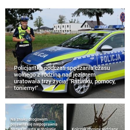
Policjantka podczas spędzania czasu
wolnego z rodziną nad jeziorem
uratowała trzy życia! "Ratunku, pomocy,
toniemy!"
Na znaku drogowym
pojawiła się niepoprawna
nazwa miasta w regionie.
Kolczak zbrojny widziany