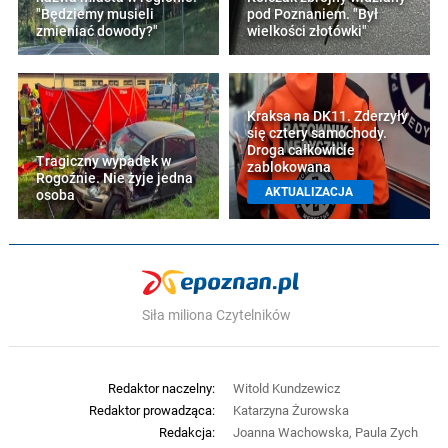
"Będziemy musieli
pod Poznaniem. "Był
zmieniać dowody?"
wielkości złotówki"
Kraksa na DK11. Zderzyły
się cztery samochody.
Droga całkowicie
Tragiczny wypadek w
zablokowana
Rogoźnie. Nie żyje jedna
AKTUALIZACJA
osoba
Siła miliona Czytelników
Redaktor naczelny:
Witold Kundzewicz
Redaktor prowadząca:
Katarzyna Żurowska
Redakcja:
Joanna Wachowska, Paula Zych