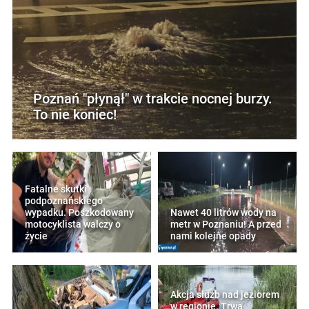
Poznań "płynął" w trakcie nocnej burzy.
To nie koniec!
Fatalne skutki
podpoznańskiego
wypadku. Poszkodowany
Nawet 40 litrów wody na
motocyklista walczy o
metr w Poznaniu! A przed
życie
nami kolejne opady
Akcja służb nad jeziorem
w regionie. Trwa