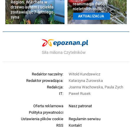
Region. Wjechała w
reanimacja dwóch
drzewo autem i uciekła
nieletnich osób
zostawiając 7-letniego
AKTUALIZACJA
syna
Siła miliona Czytelników
Redaktor naczelny:
Witold Kundzewicz
Redaktor prowadząca:
Katarzyna Żurowska
Redakcja:
Joanna Wachowska, Paula Zych
IT:
Paweł Rusek
Oferta reklamowa
Nasz patronat
Polityka prywatności
Ustawienia plików cookie
Regulamin serwisu
RSS
Kontakt