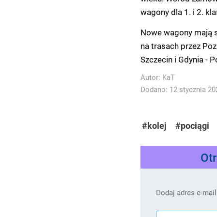
wagony dla 1. i 2. kl
Nowe wagony mają si
na trasach przez Poz
Szczecin i Gdynia - 
Autor:
KaT
Dodano: 12 stycznia 202
#kolej
#pociągi
Ot
Dodaj adres e-mail