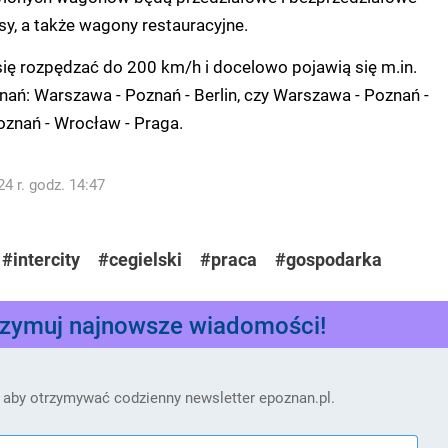
asy, a także wagony restauracyjne.
ę rozpędzać do 200 km/h i docelowo pojawią się m.in.
nań: Warszawa - Poznań - Berlin, czy Warszawa - Poznań -
Poznań - Wrocław - Praga.
4 r. godz. 14:47
#intercity
#cegielski
#praca
#gospodarka
rzymuj najnowsze wiadomości!
 aby otrzymywać codzienny newsletter epoznan.pl.