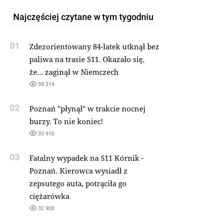
Najczęściej czytane w tym tygodniu
01
Zdezorientowany 84-latek utknął bez
paliwa na trasie S11. Okazało się,
że... zaginął w Niemczech
59 314
02
Poznań "płynął" w trakcie nocnej
burzy. To nie koniec!
33 910
03
Fatalny wypadek na S11 Kórnik -
Poznań. Kierowca wysiadł z
zepsutego auta, potrąciła go
ciężarówka
32 908