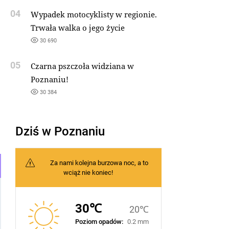
04
Wypadek motocyklisty w regionie.
Trwała walka o jego życie
30 690
05
Czarna pszczoła widziana w
Poznaniu!
30 384
Dziś w Poznaniu
Za nami kolejna burzowa noc, a to
wciąż nie koniec!
30℃
20℃
Poziom opadów:
0.2 mm