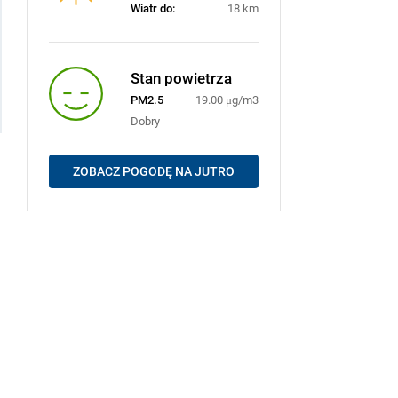
Wiatr do:
18 km
Stan powietrza
PM2.5
19.00 μg/m3
Dobry
ZOBACZ POGODĘ NA JUTRO