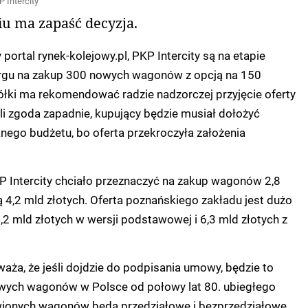
P Intercity
iu ma zapaść decyzja.
portal rynek-kolejowy.pl, PKP Intercity są na etapie
argu na zakup 300 nowych wagonów z opcją na 150
ółki ma rekomendować radzie nadzorczej przyjęcie oferty
śli zgoda zapadnie, kupujący będzie musiał dołożyć
nego budżetu, bo oferta przekroczyła założenia
P Intercity chciało przeznaczyć na zakup wagonów 2,8
ją 4,2 mld złotych. Oferta poznańskiego zakładu jest dużo
,2 mld złotych w wersji podstawowej i 6,3 mld złotych z
aża, że jeśli dojdzie do podpisania umowy, będzie to
wych wagonów w Polsce od połowy lat 80. ubiegłego
ionych wagonów będą przedziałowe i bezprzedziałowe