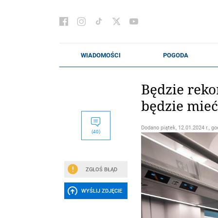
Będzie reko
będzie mieć
Dodano
piątek, 12.01.2024 r., go
(40)
ZGŁOŚ BŁĄD
WYŚLIJ ZDJĘCIE