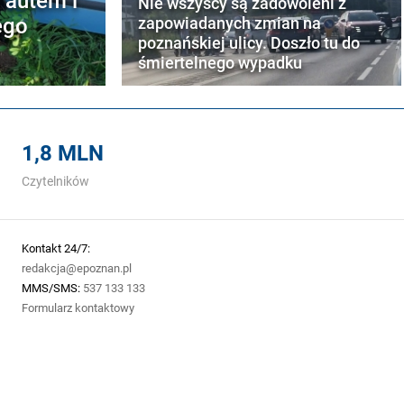
Nie wszyscy są zadowoleni z
ego
zapowiadanych zmian na
poznańskiej ulicy. Doszło tu do
śmiertelnego wypadku
1,8 MLN
Czytelników
Kontakt 24/7:
redakcja@epoznan.pl
MMS/SMS:
537 133 133
Formularz kontaktowy