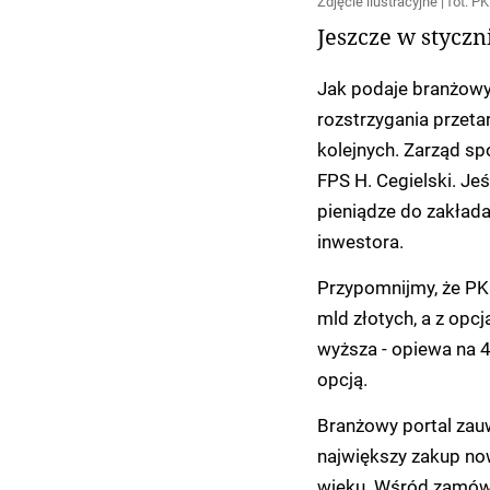
Zdjęcie ilustracyjne | fot. PK
Jeszcze w styczn
Jak podaje branżowy 
rozstrzygania przet
kolejnych. Zarząd sp
FPS H. Cegielski. Je
pieniądze do zakłada
inwestora.
Przypomnijmy, że PK
mld złotych, a z opc
wyższa - opiewa na 4
opcją.
Branżowy portal zauw
największy zakup no
wieku. Wśród zamów