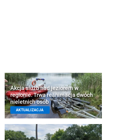
Akcja służb nad jeziorem w
regionie. Trwa reanimacja dwóch
nieletnich osób
AKTUALIZACJA