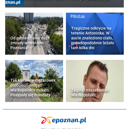
Tragiczne odkrycie na
terenie Antoninka. W
Od poniedziałku duże
aucie znaleziono ciało,
zmiany w centrum
prawdopodobnie leżało
Poznania!
tam kilka dni
Tak kierowcy ciężarówek
próbowali omijać
wielkopolskie miasto.
Zaginął mieszkaniec
Posypały się mandaty
Wielkopolski!