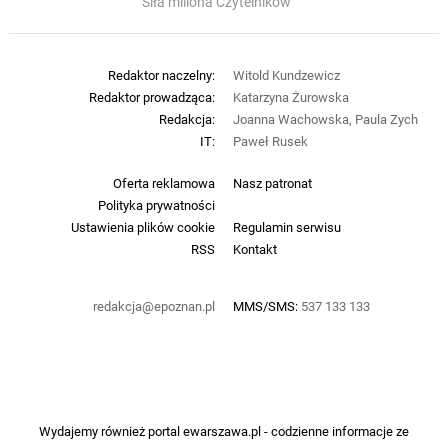
Siła miliona Czytelników
Redaktor naczelny:
Witold Kundzewicz
Redaktor prowadząca:
Katarzyna Żurowska
Redakcja:
Joanna Wachowska, Paula Zych
IT:
Paweł Rusek
Oferta reklamowa
Nasz patronat
Polityka prywatności
Ustawienia plików cookie
Regulamin serwisu
RSS
Kontakt
redakcja@epoznan.pl
MMS/SMS:
537 133 133
Wydajemy również portal
ewarszawa.pl
- codzienne informacje ze