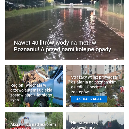
Nawet 40 litrów wody na metr w
Poznaniu! A przed nami kolejne opady
Strażacy wciąż prowadzą
działania na poznańskim
Region. Wjechała w
osiedlu. Obecnie 10
drzewo autem i uciekła
zastępów
zostawiając 7-letniego
AKTUALIZACJA
syna
Nie wszyscy są
Akcja służb nad jeziorem
zadowoleni z