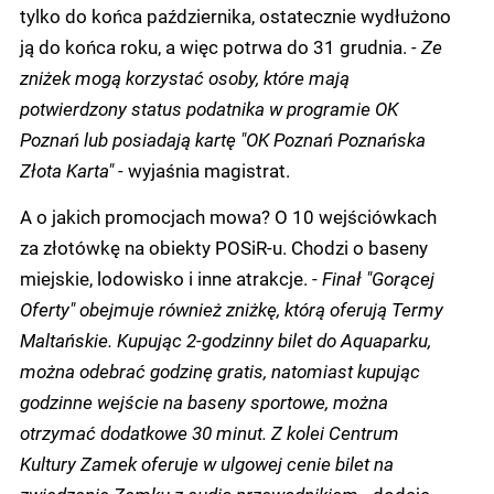
tylko do końca października, ostatecznie wydłużono
ją do końca roku, a więc potrwa do 31 grudnia.
- Ze
zniżek mogą korzystać osoby, które mają
potwierdzony status podatnika w programie OK
Poznań lub posiadają kartę "OK Poznań Poznańska
Złota Karta" -
wyjaśnia magistrat.
A o jakich promocjach mowa? O 10 wejściówkach
za złotówkę na obiekty POSiR-u. Chodzi o baseny
miejskie, lodowisko i inne atrakcje. -
Finał "Gorącej
Oferty" obejmuje również zniżkę, którą oferują Termy
Maltańskie. Kupując 2-godzinny bilet do Aquaparku,
można odebrać godzinę gratis, natomiast kupując
godzinne wejście na baseny sportowe, można
otrzymać dodatkowe 30 minut. Z kolei Centrum
Kultury Zamek oferuje w ulgowej cenie bilet na
zwiedzanie Zamku z audio przewodnikiem -
dodaje.