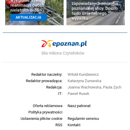
w regionie. Trwa
zapowiadanych zmian na
reanimacja dwóch
poznańskiej ulicy. Doszło
nieletnich osób
tu do śmiertelnego
AKTUALIZACJA
wypadku
Siła miliona Czytelników
Redaktor naczelny:
Witold Kundzewicz
Redaktor prowadząca:
Katarzyna Żurowska
Redakcja:
Joanna Wachowska, Paula Zych
IT:
Paweł Rusek
Oferta reklamowa
Nasz patronat
Polityka prywatności
Ustawienia plików cookie
Regulamin serwisu
RSS
Kontakt