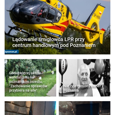
Lądowanie śmigłowca LPR przy
centrum handlowym pod Poznaniem
Coraz więcej aktów
wandalizmu na
poznańskim osiedlu.
"Zachowanie sprawców
Nie żyje ceniony trener z
przybiera na sile"
Poznania