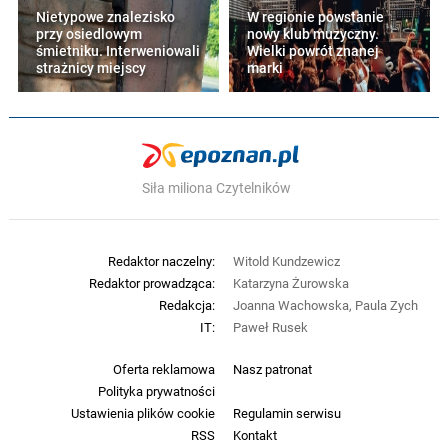
Nietypowe znalezisko
W regionie powstanie
przy osiedlowym
nowy klub muzyczny.
śmietniku. Interweniowali
Wielki powrót znanej
strażnicy miejscy
marki
Siła miliona Czytelników
Redaktor naczelny:
Witold Kundzewicz
Redaktor prowadząca:
Katarzyna Żurowska
Redakcja:
Joanna Wachowska, Paula Zych
IT:
Paweł Rusek
Oferta reklamowa
Nasz patronat
Polityka prywatności
Ustawienia plików cookie
Regulamin serwisu
RSS
Kontakt