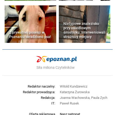
Nietypowe znalezisko
przy osiedlowym
Z prywatnej posesji w
śmietniku. Interweniowali
Poznaniu skradziono psa!
strażnicy miejscy
Siła miliona Czytelników
Redaktor naczelny:
Witold Kundzewicz
Redaktor prowadząca:
Katarzyna Żurowska
Redakcja:
Joanna Wachowska, Paula Zych
IT:
Paweł Rusek
Oferta reklamowa
Nasz patronat