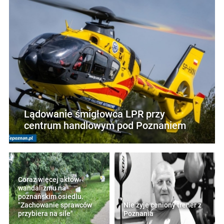
Lądowanie śmigłowca LPR przy
centrum handlowym pod Poznaniem
Coraz więcej aktów
wandalizmu na
poznańskim osiedlu.
"Zachowanie sprawców
Nie żyje ceniony trener z
przybiera na sile"
Poznania