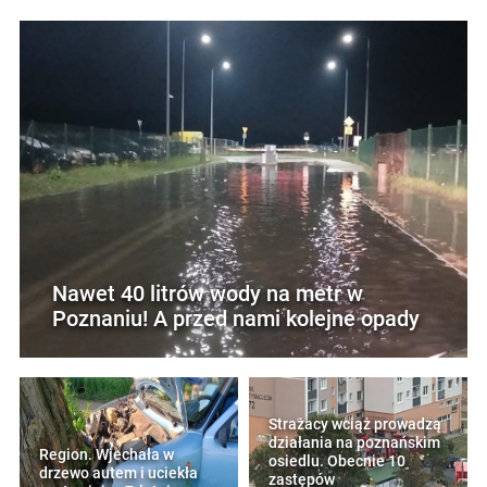
Nawet 40 litrów wody na metr w
Poznaniu! A przed nami kolejne opady
Strażacy wciąż prowadzą
działania na poznańskim
Region. Wjechała w
osiedlu. Obecnie 10
drzewo autem i uciekła
zastępów