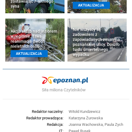
zostawiając 7-letniego
AKTUALIZACJA
syna
Nie wszyscy są
Akcja służb nad jeziorem
zadowoleni z
w regionie. Trwa
zapowiadanych zmian na
reanimacja dwóch
poznańskiej ulicy. Doszło
nieletnich osób
tu do śmiertelnego
AKTUALIZACJA
wypadku
Siła miliona Czytelników
Redaktor naczelny:
Witold Kundzewicz
Redaktor prowadząca:
Katarzyna Żurowska
Redakcja:
Joanna Wachowska, Paula Zych
IT:
Paweł Rusek