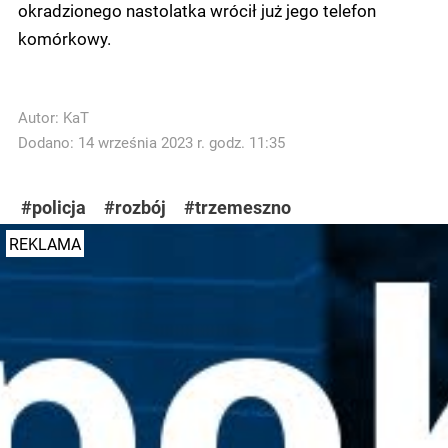
okradzionego nastolatka wrócił już jego telefon
komórkowy.
Autor:
KaT
Dodano: 14 września 2023 r. godz. 11:35
#policja
#rozbój
#trzemeszno
REKLAMA