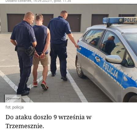
Dodano
czwartek, 14.09.2023 r., godz. 11.35
fot. policja
Do ataku doszło 9 września w
Trzemesznie.