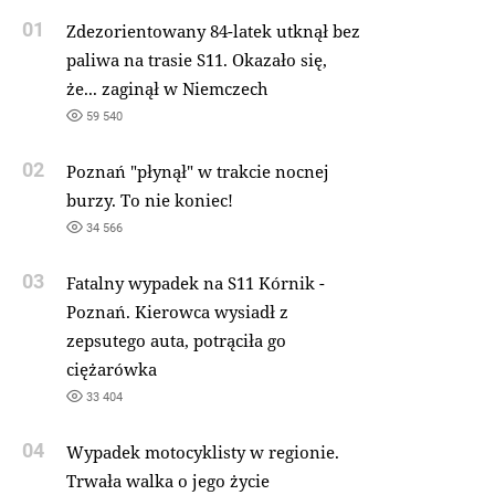
01
Zdezorientowany 84-latek utknął bez
paliwa na trasie S11. Okazało się,
że... zaginął w Niemczech
59 540
02
Poznań "płynął" w trakcie nocnej
burzy. To nie koniec!
34 566
03
Fatalny wypadek na S11 Kórnik -
Poznań. Kierowca wysiadł z
zepsutego auta, potrąciła go
ciężarówka
33 404
04
Wypadek motocyklisty w regionie.
Trwała walka o jego życie