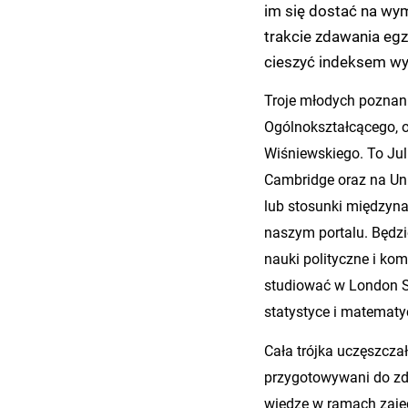
im się dostać na wym
trakcie zdawania egz
cieszyć indeksem wy
Troje młodych poznan
Ogólnokształcącego, 
Wiśniewskiego. To Jul
Cambridge oraz na Un
lub stosunki międzynar
naszym portalu. Będz
nauki polityczne i ko
studiować w London Sc
statystyce i matematy
Cała trójka uczęszczał
przygotowywani do zd
wiedzę w ramach zajęć