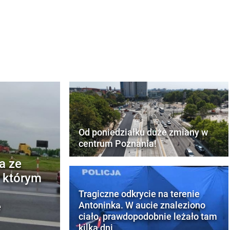
Od poniedziałku duże zmiany w
centrum Poznania!
a ze
w którym
Tragiczne odkrycie na terenie
e
Antoninka. W aucie znaleziono
ciało, prawdopodobnie leżało tam
kilka dni