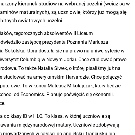
arzony kierunek studiów na wybranej uczelni (wciąż są w
aminów maturalnych), są uczniowie, którzy już mogą się
bitnych światowych uczelni.
iaków, tegorocznych absolwentów II Liceum
odwiedziło zastępcę prezydenta Poznania Mariusza
ia Sokólska, która dostała się na prawo na uniwersytecie w
iwersytet Columbią w Nowym Jorku. Chce studiować prawo
odowe. To także Natalia Siwek, o której pisaliśmy już na
ie studiować na amerykańskim Harvardzie. Chce połączyć
mputerowe. To w końcu Mateusz Mikołajczak, który będzie
hool od Economics. Planuje poświęcić się ekonomii,
ce.
a do klasy IB w II LO. To klasa, w której uczniowie są
awania międzynarodowej matury. Uczniowie zdobywają
 prowadzonych w całości po angielsku, francusku lub