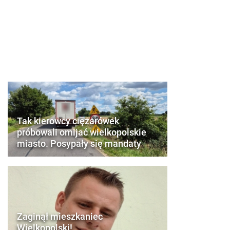
Tak kierowcy ciężarówek
próbowali omijać wielkopolskie
miasto. Posypały się mandaty
Zaginął mieszkaniec
Wielkopolski!