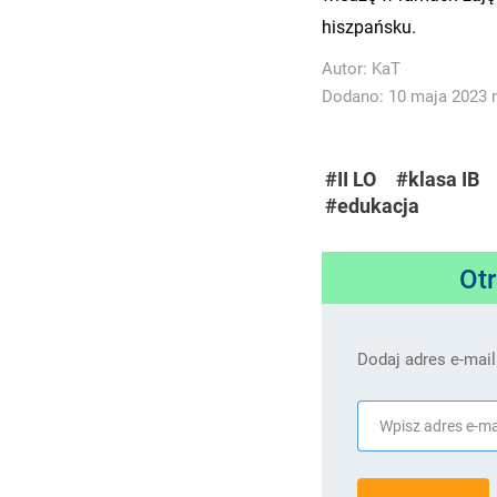
hiszpańsku.
Autor:
KaT
Dodano: 10 maja 2023 r
#II LO
#klasa IB
#edukacja
Ot
Dodaj adres e-mail