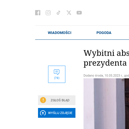
Wybitni abs
prezydenta
Dodano
środa, 10.05.2023 r., go
(78)
ZGŁOŚ BŁĄD
WYŚLIJ ZDJĘCIE