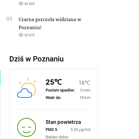
30 835
05
Czarna pszczoła widziana w
Poznaniu!
30 670
Dziś w Poznaniu
25℃
16℃
Poziom opadów:
0 mm
Wiatr do:
18 km
Stan powietrza
PM2.5
5.20 μg/m3
Bardzo dobry