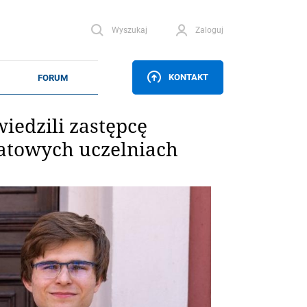
Wyszukaj
Zaloguj
KONTAKT
iedzili zastępcę
atowych uczelniach