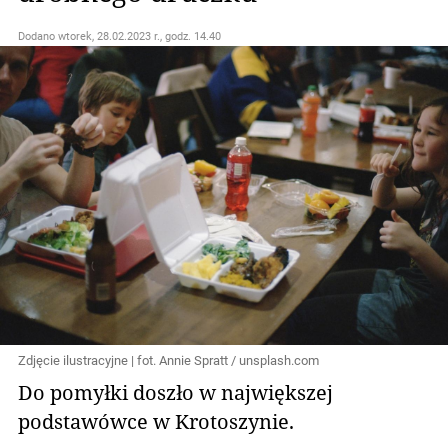
Dodano
wtorek, 28.02.2023 r., godz. 14.40
Zdjęcie ilustracyjne | fot. Annie Spratt / unsplash.com
Do pomyłki doszło w największej
podstawówce w Krotoszynie.