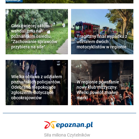
Coraz więcej aktów
wandalizmu na
poznańskim osiedlu.
Tragiczny finał wypadku z
"Zachowanie sprawców
udziałem dwóch
przybiera na sile"
motocyklistów w regionie
Wielka obława z udziałem
poznańskich policjantów.
W regionie powstanie
Odebrano niepokojące
nowy klub muzyczny.
zgłoszenie dotyczące
Wielki powrót znanej
obcokrajowców
marki
Siła miliona Czytelników