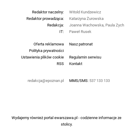
Redaktor naczelny:
Witold Kundzewicz
Redaktor prowadząca:
Katarzyna Żurowska
Redakcja:
Joanna Wachowska, Paula Zych
IT:
Paweł Rusek
Oferta reklamowa
Nasz patronat
Polityka prywatności
Ustawienia plików cookie
Regulamin serwisu
RSS
Kontakt
redakcja@epoznan.pl
MMS/SMS:
537 133 133
Wydajemy również portal
ewarszawa.pl
- codzienne informacje ze
stolicy.