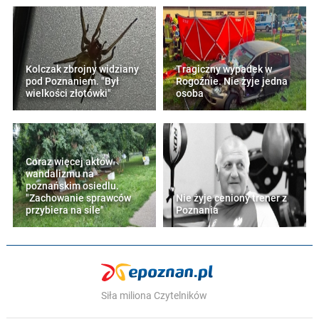
Kolczak zbrojny widziany
Tragiczny wypadek w
pod Poznaniem. "Był
Rogoźnie. Nie żyje jedna
wielkości złotówki"
osoba
Coraz więcej aktów
wandalizmu na
poznańskim osiedlu.
"Zachowanie sprawców
Nie żyje ceniony trener z
przybiera na sile"
Poznania
Siła miliona Czytelników