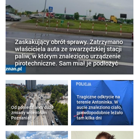
Zaskakujący obrót sprawy. Zatrzymano
właściciela auta ze swarzędzkiej stacji
paliw, w którym znaleziono urządzenie
pirotechniczne. Sam miał je podłożyć
Tragiczne odkrycie na
terenie Antoninka. W
Od poniedziałku duże
aucie znaleziono ciało,
zmiany w centrum
prawdopodobnie leżało
Poznania!
tam kilka dni