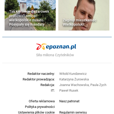
Tak kierowcy ciężarówek
próbowali omijać
wielkopolskie miasto.
Zaginął mieszkaniec
Posypały się mandaty
Wielkopolski!
Siła miliona Czytelników
Redaktor naczelny:
Witold Kundzewicz
Redaktor prowadząca:
Katarzyna Żurowska
Redakcja:
Joanna Wachowska, Paula Zych
IT:
Paweł Rusek
Oferta reklamowa
Nasz patronat
Polityka prywatności
Ustawienia plików cookie
Regulamin serwisu