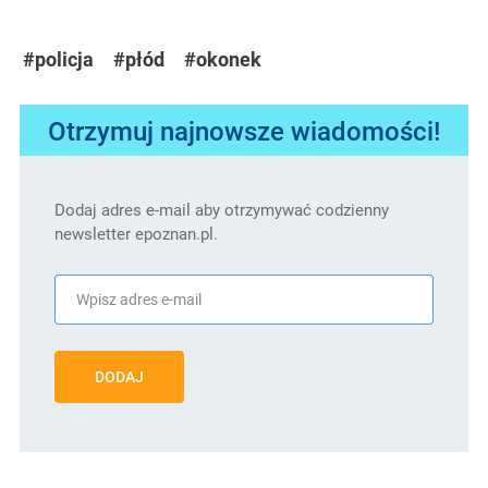
#policja
#płód
#okonek
Otrzymuj najnowsze wiadomości!
Dodaj adres e-mail aby otrzymywać codzienny
newsletter epoznan.pl.
DODAJ