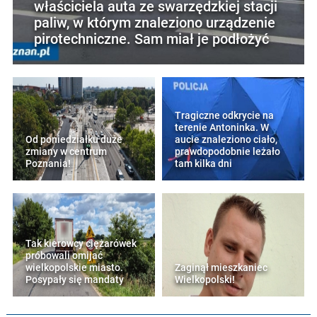
właściciela auta ze swarzędzkiej stacji
paliw, w którym znaleziono urządzenie
pirotechniczne. Sam miał je podłożyć
Tragiczne odkrycie na
terenie Antoninka. W
Od poniedziałku duże
aucie znaleziono ciało,
zmiany w centrum
prawdopodobnie leżało
Poznania!
tam kilka dni
Tak kierowcy ciężarówek
próbowali omijać
wielkopolskie miasto.
Zaginął mieszkaniec
Posypały się mandaty
Wielkopolski!