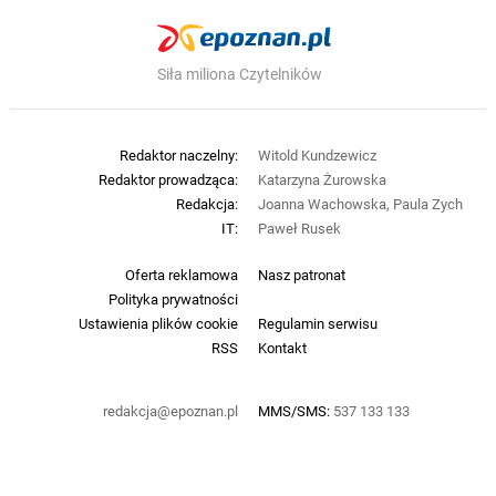
Siła miliona Czytelników
Redaktor naczelny:
Witold Kundzewicz
Redaktor prowadząca:
Katarzyna Żurowska
Redakcja:
Joanna Wachowska, Paula Zych
IT:
Paweł Rusek
Oferta reklamowa
Nasz patronat
Polityka prywatności
Ustawienia plików cookie
Regulamin serwisu
RSS
Kontakt
redakcja@epoznan.pl
MMS/SMS:
537 133 133