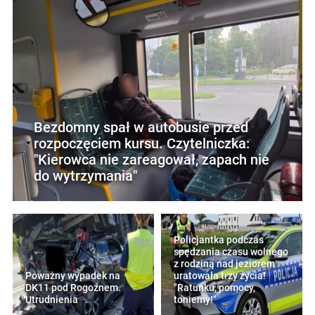
Bezdomny spał w autobusie przed
rozpoczęciem kursu. Czytelniczka:
"Kierowca nie zareagował, zapach nie
do wytrzymania"
Policjantka podczas
spędzania czasu wolnego
z rodziną nad jeziorem
Poważny wypadek na
uratowała trzy życia!
DK11 pod Rogoźnem.
"Ratunku, pomocy,
Utrudnienia
toniemy!"