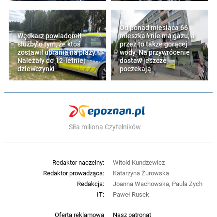
Od ponad miesiąca 66
Wędkarz powiadomił
mieszkań nie ma gazu, a
służby o tym, że ktoś
przez to także gorącej
zostawił ubrania na plaży.
wody. Na przywrócenie
Należały do 12-letniej
dostaw jeszcze
dziewczynki
poczekają
Siła miliona Czytelników
Redaktor naczelny:
Witold Kundzewicz
Redaktor prowadząca:
Katarzyna Żurowska
Redakcja:
Joanna Wachowska, Paula Zych
IT:
Paweł Rusek
Oferta reklamowa
Nasz patronat