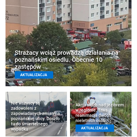
Strażacy wciąż prowadzą działania na
poznańskim osiedlu. Obecnie 10
zastępów
AKTUALIZACJA
Nie wszyscy są
Akcja służb nad jeziorem
zadowoleni z
w regionie. Trwa
zapowiadanych zmian na
reanimacja dwóch
poznańskiej ulicy. Doszło
nieletnich osób
tu do śmiertelnego
AKTUALIZACJA
wypadku