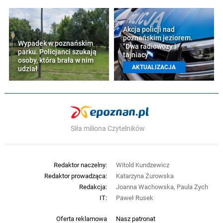
Akcja policji nad
poznańskim jeziorem.
Wypadek w poznańskim
"Dwa radiowozy i
parku. Policjanci szukają
tajniacy"
osoby, która brała w nim
AKTUALIZACJA
udział
Siła miliona Czytelników
Redaktor naczelny:
Witold Kundzewicz
Redaktor prowadząca:
Katarzyna Żurowska
Redakcja:
Joanna Wachowska, Paula Zych
IT:
Paweł Rusek
Oferta reklamowa
Nasz patronat