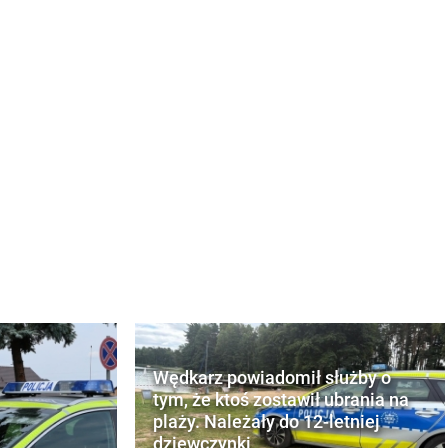
Wędkarz powiadomił służby o
tym, że ktoś zostawił ubrania na
plaży. Należały do 12-letniej
dziewczynki