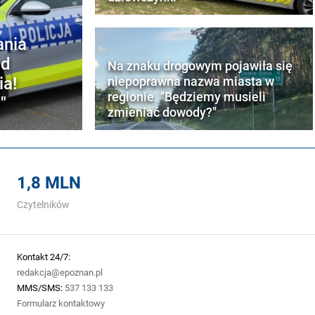
ania
ad
Na znaku drogowym pojawiła się
ia!
niepoprawna nazwa miasta w
regionie. "Będziemy musieli
"
zmieniać dowody?"
1,8 MLN
Czytelników
Kontakt 24/7:
redakcja@epoznan.pl
MMS/SMS:
537 133 133
Formularz kontaktowy