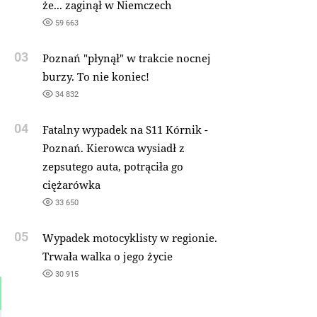
że... zaginął w Niemczech
59 663
03
Poznań "płynął" w trakcie nocnej
burzy. To nie koniec!
34 832
04
Fatalny wypadek na S11 Kórnik -
Poznań. Kierowca wysiadł z
zepsutego auta, potrąciła go
ciężarówka
33 650
05
Wypadek motocyklisty w regionie.
Trwała walka o jego życie
30 915