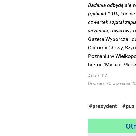
Badania odbędą się w
(gabinet 1010, koniec
czwartek szpital zapl
września, rowerowy r
Gazeta Wyborcza i do
Chirurgii Głowy, Szy
Poznaniu w Wielkopo
brzmi: "Make it Make
Autor:
PZ
Dodano: 20 września 202
#prezydent
#guz
Ot