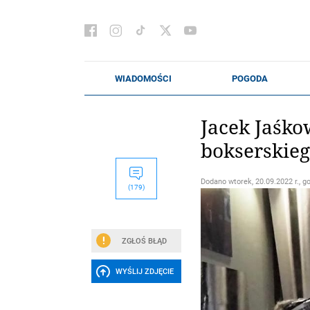
Jacek Jaśko
bokserskie
Dodano
wtorek, 20.09.2022 r., g
(179)
ZGŁOŚ BŁĄD
WYŚLIJ ZDJĘCIE