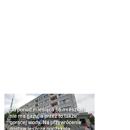
Od ponad miesiąca 66 mieszkań
nie ma gazu, a przez to także
gorącej wody. Na przywrócenie
dostaw jeszcze poczekają