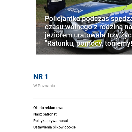
Policjantka podczas spędz
czasu wolnego z rodziną n
jeziorem uratowała trzy życ
"Ratunku, pomocy, toniemy!
NR 1
W Poznaniu
Oferta reklamowa
Nasz patronat
Polityka prywatności
Ustawienia plików cookie