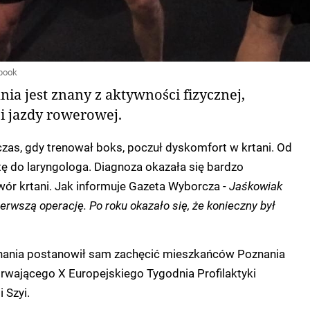
book
ia jest znany z aktywności fizycznej,
i jazdy rowerowej.
czas, gdy trenował boks, poczuł dyskomfort w krtani. Od
ytę do laryngologa. Diagnoza okazała się bardzo
ór krtani. Jak informuje Gazeta Wyborcza -
Jaśkowiak
ierwszą operację. Po roku okazało się, że konieczny był
nania postanowił sam zachęcić mieszkańców Poznania
rwającego X Europejskiego Tygodnia Profilaktyki
 Szyi.