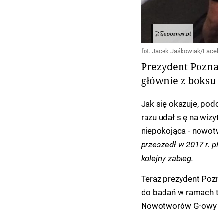
fot. Jacek Jaśkowiak/Face
Prezydent Poznan
głównie z boksu 
Jak się okazuje, pod
razu udał się na wiz
niepokojąca - nowotw
przeszedł w 2017 r. p
kolejny zabieg.
Teraz prezydent Poz
do badań w ramach t
Nowotworów Głowy i