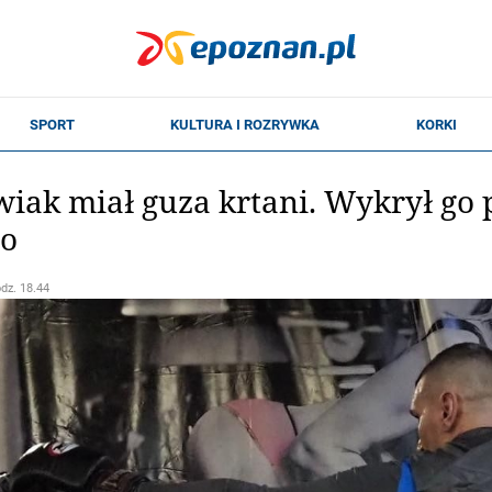
wiak miał guza krtani. Wykrył go
go
odz. 18.44