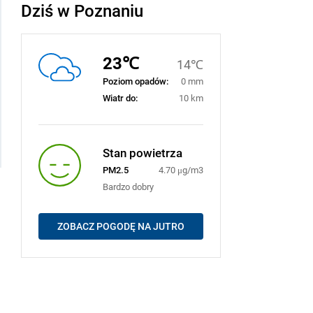
Dziś w Poznaniu
23℃
14℃
Poziom opadów:
0 mm
Wiatr do:
10 km
Stan powietrza
PM2.5
4.70 μg/m3
Bardzo dobry
ZOBACZ POGODĘ NA JUTRO