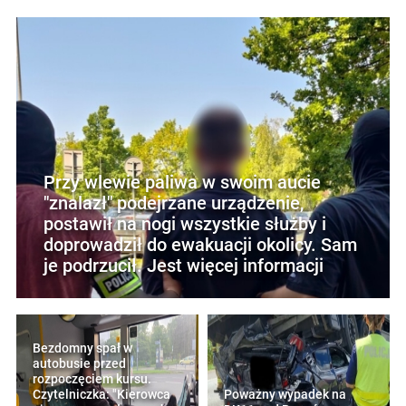
Przy wlewie paliwa w swoim aucie
"znalazł" podejrzane urządzenie,
postawił na nogi wszystkie służby i
doprowadził do ewakuacji okolicy. Sam
je podrzucił. Jest więcej informacji
Bezdomny spał w
autobusie przed
rozpoczęciem kursu.
Czytelniczka: "Kierowca
Poważny wypadek na