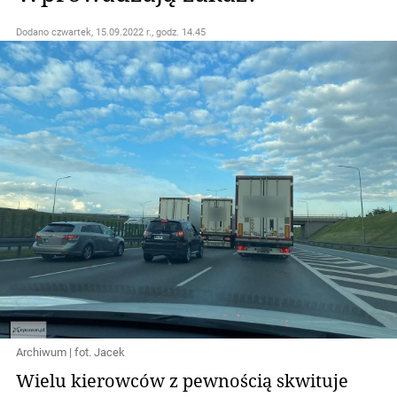
Dodano
czwartek, 15.09.2022 r., godz. 14.45
Archiwum | fot. Jacek
Wielu kierowców z pewnością skwituje