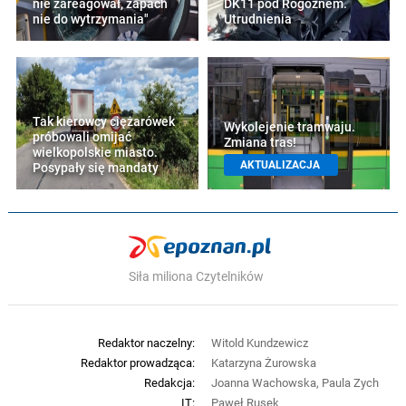
nie zareagował, zapach
DK11 pod Rogoźnem.
nie do wytrzymania"
Utrudnienia
Tak kierowcy ciężarówek
Wykolejenie tramwaju.
próbowali omijać
Zmiana tras!
wielkopolskie miasto.
AKTUALIZACJA
Posypały się mandaty
Siła miliona Czytelników
Redaktor naczelny:
Witold Kundzewicz
Redaktor prowadząca:
Katarzyna Żurowska
Redakcja:
Joanna Wachowska, Paula Zych
IT:
Paweł Rusek