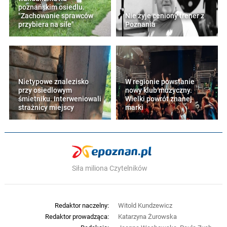
poznańskim osiedlu.
"Zachowanie sprawców
Nie żyje ceniony trener z
przybiera na sile"
Poznania
Nietypowe znalezisko
W regionie powstanie
przy osiedlowym
nowy klub muzyczny.
śmietniku. Interweniowali
Wielki powrót znanej
strażnicy miejscy
marki
Siła miliona Czytelników
Redaktor naczelny:
Witold Kundzewicz
Redaktor prowadząca:
Katarzyna Żurowska