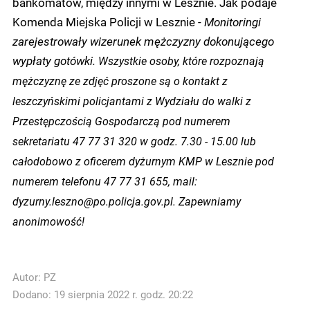
bankomatów, między innymi w Lesznie. Jak podaje
Komenda Miejska Policji w Lesznie -
Monitoringi
zarejestrowały wizerunek mężczyzny dokonującego
wypłaty gotówki.
Wszystkie osoby, które rozpoznają
mężczyznę ze zdjęć proszone są o kontakt z
leszczyńskimi policjantami z Wydziału do walki z
Przestępczością Gospodarczą pod numerem
sekretariatu 47 77 31 320 w godz. 7.30 - 15.00 lub
całodobowo z oficerem dyżurnym KMP w Lesznie pod
numerem telefonu 47 77 31 655, mail:
dyzurny.leszno@po.policja.gov.pl. Zapewniamy
anonimowość!
Autor:
PZ
Dodano: 19 sierpnia 2022 r. godz. 20:22