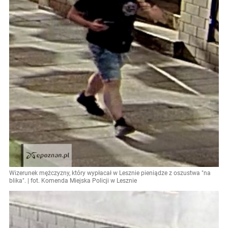
Wizerunek mężczyzny, który wypłacał w Lesznie pieniądze z oszustwa "na
blika". | fot. Komenda Miejska Policji w Lesznie