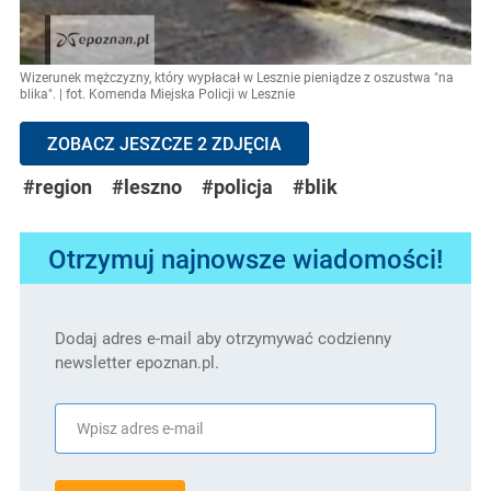
Wizerunek mężczyzny, który wypłacał w Lesznie pieniądze z oszustwa "na
blika". | fot. Komenda Miejska Policji w Lesznie
ZOBACZ JESZCZE 2 ZDJĘCIA
#region
#leszno
#policja
#blik
Otrzymuj najnowsze wiadomości!
Dodaj adres e-mail aby otrzymywać codzienny
newsletter epoznan.pl.