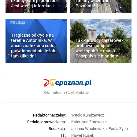
okolicy. Sam je podrzucił.
zmiany w centrum
Jest więcej informacji
Poznania!
Tragiczne odkrycie na
terenie Antoninka. W
Tak kierowcy ciężarówek
aucie znaleziono ciało,
próbowali omijać
prawdopodobnie leżało
wielkopolskie miasto.
tam kilka dni
Posypały się mandaty
Siła miliona Czytelników
Redaktor naczelny:
Witold Kundzewicz
Redaktor prowadząca:
Katarzyna Żurowska
Redakcja:
Joanna Wachowska, Paula Zych
IT:
Paweł Rusek