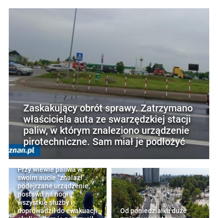
Zaskakujący obrót sprawy. Zatrzymano
właściciela auta ze swarzędzkiej stacji
paliw, w którym znaleziono urządzenie
pirotechniczne. Sam miał je podłożyć
Przy wlewie paliwa w
swoim aucie "znalazł"
podejrzane urządzenie,
postawił na nogi
wszystkie służby i
doprowadził do ewakuacji
Od poniedziałku duże