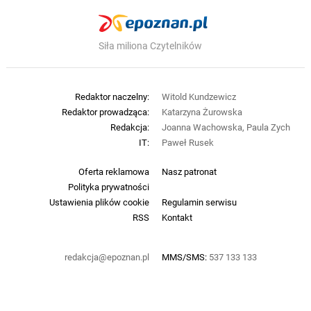
Siła miliona Czytelników
Redaktor naczelny:
Witold Kundzewicz
Redaktor prowadząca:
Katarzyna Żurowska
Redakcja:
Joanna Wachowska, Paula Zych
IT:
Paweł Rusek
Oferta reklamowa
Nasz patronat
Polityka prywatności
Ustawienia plików cookie
Regulamin serwisu
RSS
Kontakt
redakcja@epoznan.pl
MMS/SMS:
537 133 133