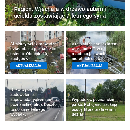
Region. Wjechała w drzewo autem i
uciekła zostawiając 7-letniego syna
Strażacy wciąż prowadzą
Akcja służb nad jeziorem
działania na poznańskim
w regionie. Trwa
osiedlu. Obecnie 10
reanimacja dwóch
zastępów
nieletnich osób
AKTUALIZACJA
AKTUALIZACJA
Nie wszyscy są
zadowoleni z
zapowiadanych zmian na
Wypadek w poznańskim
poznańskiej ulicy. Doszło
parku. Policjanci szukają
tu do śmiertelnego
osoby, która brała w nim
wypadku
udział