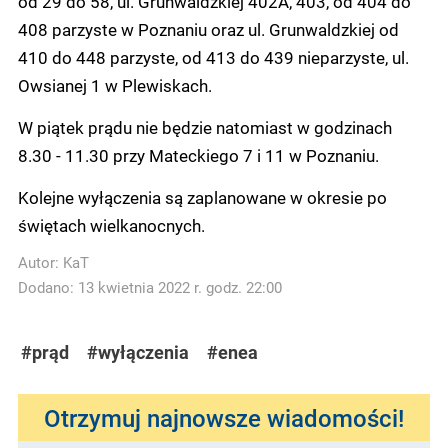
od 29 do 58, ul. Grunwaldzkiej 402A, 403, od 404 do
408 parzyste w Poznaniu oraz ul. Grunwaldzkiej od
410 do 448 parzyste, od 413 do 439 nieparzyste, ul.
Owsianej 1 w Plewiskach.
W piątek prądu nie będzie natomiast w godzinach
8.30 - 11.30 przy Mateckiego 7 i 11 w Poznaniu.
Kolejne wyłączenia są zaplanowane w okresie po
świętach wielkanocnych.
Autor:
KaT
Dodano: 13 kwietnia 2022 r. godz. 22:00
#prąd
#wyłączenia
#enea
Otrzymuj najnowsze wiadomości!