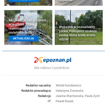
wypadku
Akcja służb nad jeziorem
w regionie. Trwa
Wypadek w poznańskim
reanimacja dwóch
parku. Policjanci szukają
nieletnich osób
osoby, która brała w nim
AKTUALIZACJA
udział
Siła miliona Czytelników
Redaktor naczelny:
Witold Kundzewicz
Redaktor prowadząca:
Katarzyna Żurowska
Redakcja:
Joanna Wachowska, Paula Zych
IT:
Paweł Rusek