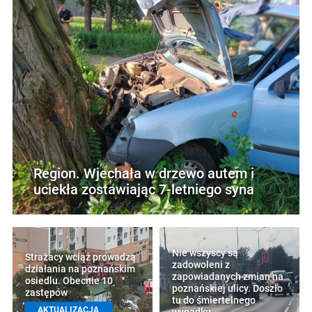
Region. Wjechała w drzewo autem i
uciekła zostawiając 7-letniego syna
Nie wszyscy są
Strażacy wciąż prowadzą
zadowoleni z
działania na poznańskim
zapowiadanych zmian na
osiedlu. Obecnie 10
poznańskiej ulicy. Doszło
zastępów
tu do śmiertelnego
AKTUALIZACJA