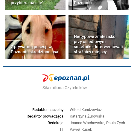
przybiera na sile"
Poznania
Nietypowe znalezisko
przy osiedlowym
Z prywatnej posesji w
śmietniku. Interweniowali
Poznaniu skradziono psa!
strażnicy miejscy
Siła miliona Czytelników
Redaktor naczelny:
Witold Kundzewicz
Redaktor prowadząca:
Katarzyna Żurowska
Redakcja:
Joanna Wachowska, Paula Zych
IT:
Paweł Rusek