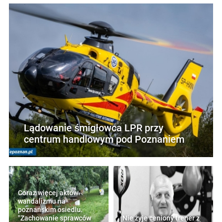
Lądowanie śmigłowca LPR przy
centrum handlowym pod Poznaniem
Coraz więcej aktów
wandalizmu na
poznańskim osiedlu.
"Zachowanie sprawców
Nie żyje ceniony trener z