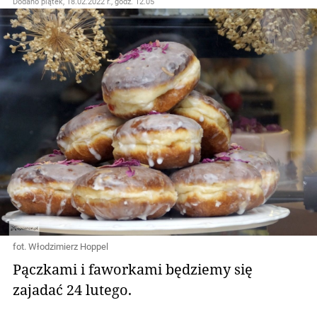
Dodano
piątek, 18.02.2022 r., godz. 12.05
fot. Włodzimierz Hoppel
Pączkami i faworkami będziemy się
zajadać 24 lutego.