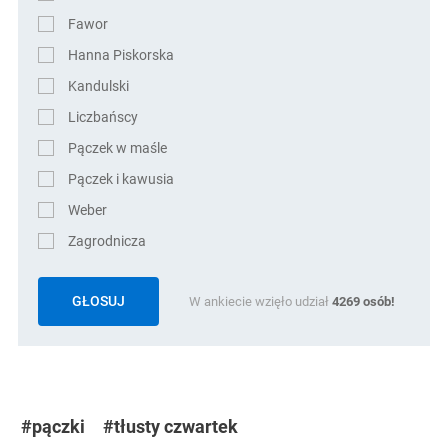
Fawor
Hanna Piskorska
Kandulski
Liczbańscy
Pączek w maśle
Pączek i kawusia
Weber
Zagrodnicza
GŁOSUJ
W ankiecie wzięło udział
4269
osób!
#pączki
#tłusty czwartek