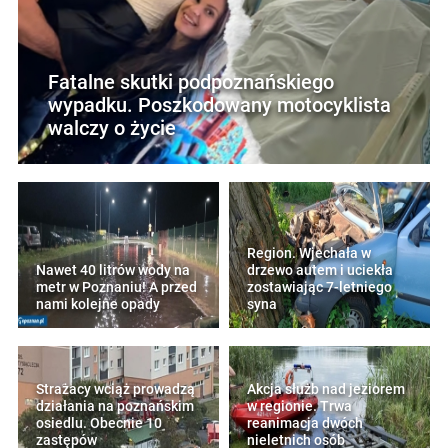
Fatalne skutki podpoznańskiego
wypadku. Poszkodowany motocyklista
walczy o życie
Region. Wjechała w
Nawet 40 litrów wody na
drzewo autem i uciekła
metr w Poznaniu! A przed
zostawiając 7-letniego
nami kolejne opady
syna
Strażacy wciąż prowadzą
Akcja służb nad jeziorem
działania na poznańskim
w regionie. Trwa
osiedlu. Obecnie 10
reanimacja dwóch
zastępów
nieletnich osób