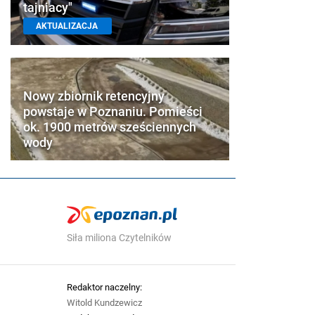
tajniacy"
AKTUALIZACJA
Nowy zbiornik retencyjny
powstaje w Poznaniu. Pomieści
ok. 1900 metrów sześciennych
wody
Siła miliona Czytelników
Redaktor naczelny:
Witold Kundzewicz