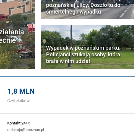
poznańskiej ulicy. Doszło tu do
śmiertelnego wypadku
ziałania
ecnie
Wypadek w poznańskim parku.
Policjanci szukają osoby, która
brała w nim udział
1,8 MLN
Czytelników
Kontakt 24/7:
redakcja@epoznan.pl