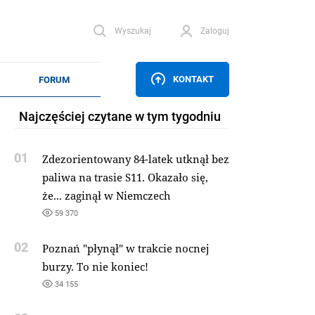
Wyszukaj
Zaloguj
KONTAKT
Najczęściej czytane w tym tygodniu
01
Zdezorientowany 84-latek utknął bez
paliwa na trasie S11. Okazało się,
że... zaginął w Niemczech
59 370
02
Poznań "płynął" w trakcie nocnej
burzy. To nie koniec!
34 155