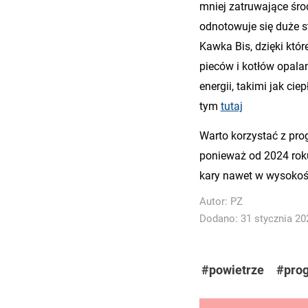
mniej zatruwające śro
odnotowuje się duże s
Kawka Bis, dzięki któ
pieców i kotłów opala
energii, takimi jak ci
tym
tutaj
Warto korzystać z pr
ponieważ od 2024 rok
kary nawet w wysokośc
Autor:
PZ
Dodano: 31 stycznia 202
#powietrze
#pro