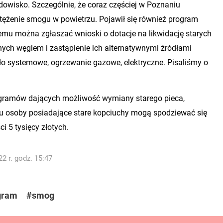
dowisko. Szczególnie, że coraz częściej w Poznaniu
tężenie smogu w powietrzu. Pojawił się również program
remu można zgłaszać wnioski o dotacje na likwidację starych
nych węglem i zastąpienie ich alternatywnymi źródłami
epło systemowe, ogrzewanie gazowe, elektryczne. Pisaliśmy o
ogramów dających możliwość wymiany starego pieca,
u osoby posiadające stare kopciuchy mogą spodziewać się
i 5 tysięcy złotych.
2 r. godz. 15:47
gram
#smog