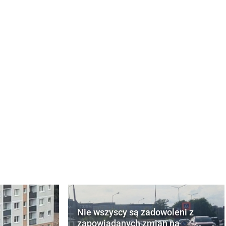
Nie wszyscy są zadowoleni z
zapowiadanych zmian na