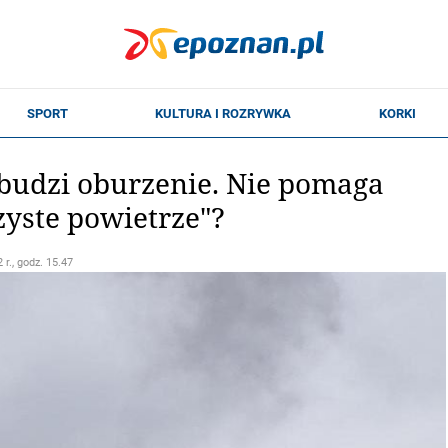
budzi oburzenie. Nie pomaga
yste powietrze"?
 r., godz. 15.47