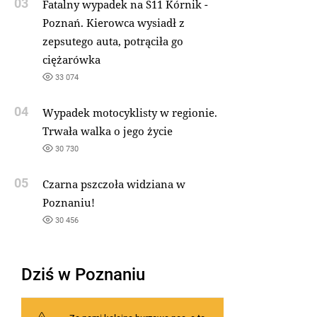
03
Fatalny wypadek na S11 Kórnik -
Poznań. Kierowca wysiadł z
zepsutego auta, potrąciła go
ciężarówka
33 074
04
Wypadek motocyklisty w regionie.
Trwała walka o jego życie
30 730
05
Czarna pszczoła widziana w
Poznaniu!
30 456
Dziś w Poznaniu