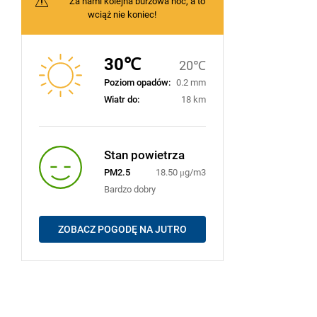
Za nami kolejna burzowa noc, a to
wciąż nie koniec!
30℃
20℃
Poziom opadów:
0.2 mm
Wiatr do:
18 km
Stan powietrza
PM2.5
18.50 μg/m3
Bardzo dobry
ZOBACZ POGODĘ NA JUTRO