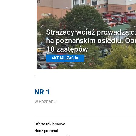
Strażacy wciąż prowadzą d
na poznańskim osiedlu. Ob
10 zastępów
AKTUALIZACJA
NR 1
W Poznaniu
Oferta reklamowa
Nasz patronat