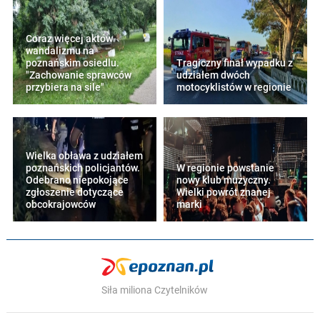
Coraz więcej aktów
wandalizmu na
poznańskim osiedlu.
Tragiczny finał wypadku z
"Zachowanie sprawców
udziałem dwóch
przybiera na sile"
motocyklistów w regionie
Wielka obława z udziałem
poznańskich policjantów.
W regionie powstanie
Odebrano niepokojące
nowy klub muzyczny.
zgłoszenie dotyczące
Wielki powrót znanej
obcokrajowców
marki
Siła miliona Czytelników