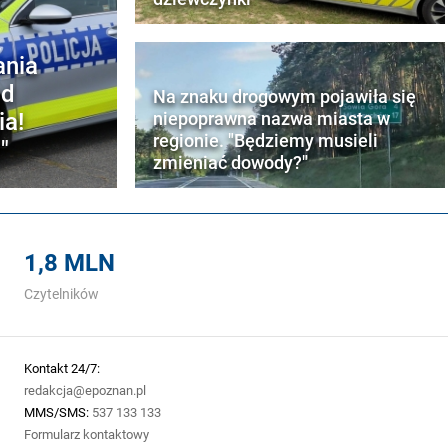
ania
ad
Na znaku drogowym pojawiła się
ia!
niepoprawna nazwa miasta w
regionie. "Będziemy musieli
"
zmieniać dowody?"
1,8 MLN
Czytelników
Kontakt 24/7:
redakcja@epoznan.pl
MMS/SMS:
537 133 133
Formularz kontaktowy