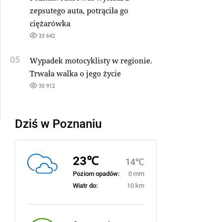
zepsutego auta, potrąciła go
ciężarówka
33 642
05
Wypadek motocyklisty w regionie.
Trwała walka o jego życie
30 912
Dziś w Poznaniu
23℃
14℃
Poziom opadów:
0 mm
Wiatr do:
10 km