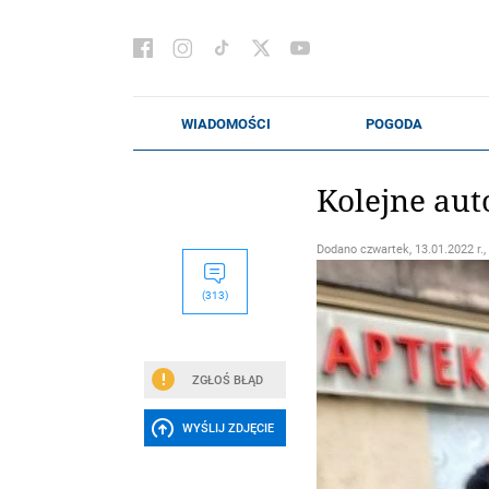
Kolejne aut
Dodano
czwartek, 13.01.2022 r.,
(313)
ZGŁOŚ BŁĄD
WYŚLIJ ZDJĘCIE