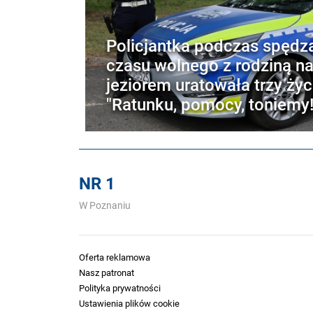
Policjantka podczas spędz
czasu wolnego z rodziną n
jeziorem uratowała trzy życ
"Ratunku, pomocy, toniemy!
NR 1
W Poznaniu
Oferta reklamowa
Nasz patronat
Polityka prywatności
Ustawienia plików cookie