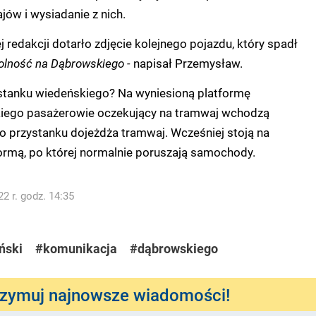
ów i wysiadanie z nich.
 redakcji dotarło zdjęcie kolejnego pojazdu, który spadł
olność na Dąbrowskiego -
napisał Przemysław.
ystanku wiedeńskiego? Na wyniesioną platformę
iego pasażerowie oczekujący na tramwaj wchodzą
o przystanku dojeżdża tramwaj. Wcześniej stoją na
ormą, po której normalnie poruszają samochody.
2 r. godz. 14:35
ński
#komunikacja
#dąbrowskiego
rzymuj najnowsze wiadomości!