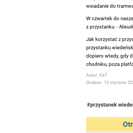
wsiadanie do tramwaj
W czwartek do naszej
z przystanku.
- Nieud
Jak korzystać z prz
przystanku wiedeńsk
dopiero wtedy, gdy d
chodniku, poza platf
Autor:
KaT
Dodano: 13 stycznia 202
#przystanek wiede
Ot