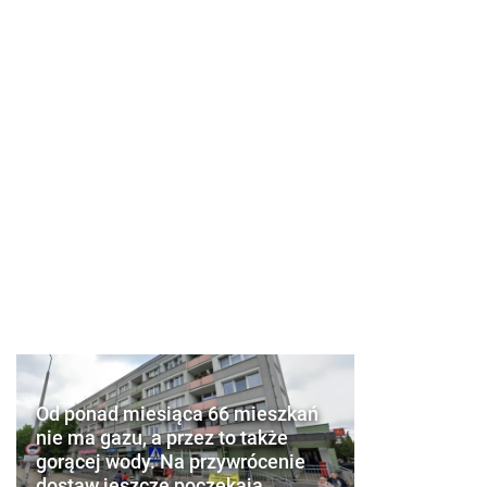
Od ponad miesiąca 66 mieszkań
nie ma gazu, a przez to także
gorącej wody. Na przywrócenie
dostaw jeszcze poczekają