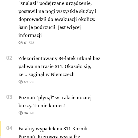
"znalazł" podejrzane urządzenie,
postawił na nogi wszystkie służby i
doprowadził do ewakuacji okolicy.
Sam je podrzucił. Jest więcej
informacji
61 573
02
Zdezorientowany 84-latek utknął bez
paliwa na trasie S11. Okazało się,
że... zaginął w Niemczech
59 656
03
Poznań "płynął" w trakcie nocnej
burzy. To nie koniec!
34 820
04
Fatalny wypadek na S11 Kórnik -
Poznań. Kierowca wysiadł z