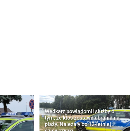
Wędkarz powiadomił służby o
tym, że ktoś zostawił ubrania na
plaży. Należały do 12-letniej
dziewczynki