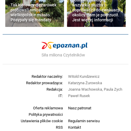
Tak kierowcy ciężarówek
wszystkie służby i
próbowali omijać
doprowadził do ewakuacji
wielkopolskie miasto.
okolicy. Sam je podrzucił.
Posypały się mandaty
Jest więcej informacji
Siła miliona Czytelników
Redaktor naczelny:
Witold Kundzewicz
Redaktor prowadząca:
Katarzyna Żurowska
Redakcja:
Joanna Wachowska, Paula Zych
IT:
Paweł Rusek
Oferta reklamowa
Nasz patronat
Polityka prywatności
Ustawienia plików cookie
Regulamin serwisu
RSS
Kontakt