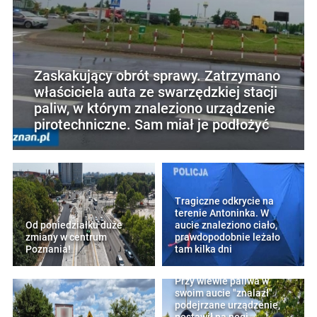
Zaskakujący obrót sprawy. Zatrzymano
właściciela auta ze swarzędzkiej stacji
paliw, w którym znaleziono urządzenie
pirotechniczne. Sam miał je podłożyć
Tragiczne odkrycie na
terenie Antoninka. W
Od poniedziałku duże
aucie znaleziono ciało,
zmiany w centrum
prawdopodobnie leżało
Poznania!
tam kilka dni
Przy wlewie paliwa w
swoim aucie "znalazł"
podejrzane urządzenie,
postawił na nogi