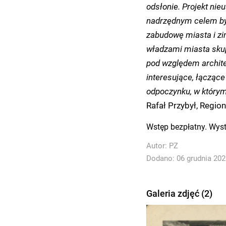
odsłonie. Projekt ni
nadrzędnym celem by
zabudowę miasta i zin
władzami miasta skupi
pod względem archit
interesujące, łącząc
odpoczynku, w którym
Rafał Przybył, Regio
Wstęp bezpłatny. Wys
Autor:
PZ
Dodano: 06 grudnia 2021
Galeria zdjęć (2)