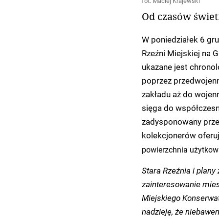
fot. Maciej Krajewski
Od czasów świet
W poniedziałek 6 gru
Rzeźni Miejskiej na
ukazane jest chronol
poprzez przedwojenne
zakładu aż do wojenn
sięga do współczesn
zadysponowany przez
kolekcjonerów oferuj
powierzchnia użytkow
Stara Rzeźnia i plan
zainteresowanie mie
Miejskiego Konserwa
nadzieję, że niebawe