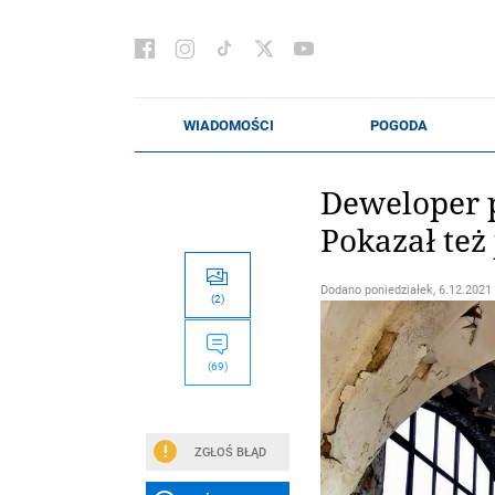
Deweloper p
Pokazał też
Dodano
poniedziałek, 6.12.2021 
(2)
(69)
ZGŁOŚ BŁĄD