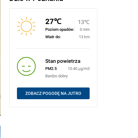
27℃
13℃
Poziom opadów:
0 mm
Wiatr do:
13 km
Stan powietrza
PM2.5
10.40 μg/m3
Bardzo dobry
ZOBACZ POGODĘ NA JUTRO