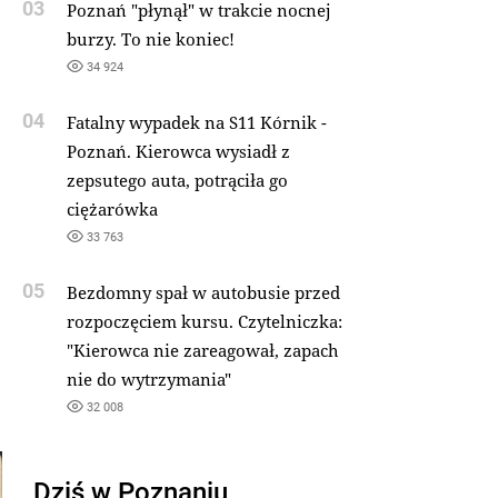
03
Poznań "płynął" w trakcie nocnej
burzy. To nie koniec!
34 924
04
Fatalny wypadek na S11 Kórnik -
Poznań. Kierowca wysiadł z
zepsutego auta, potrąciła go
ciężarówka
33 763
05
Bezdomny spał w autobusie przed
rozpoczęciem kursu. Czytelniczka:
"Kierowca nie zareagował, zapach
nie do wytrzymania"
32 008
Dziś w Poznaniu