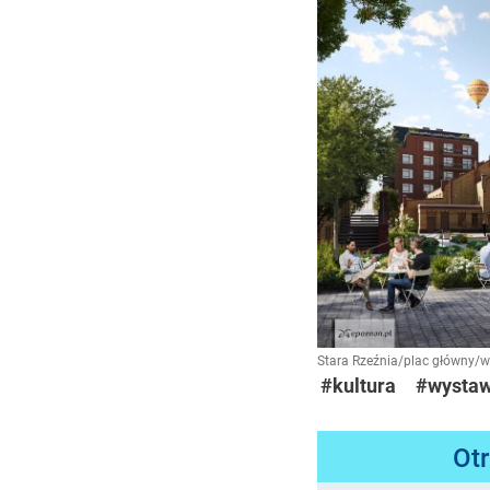
Stara Rzeźnia/plac główny/wi
#kultura
#wysta
Ot