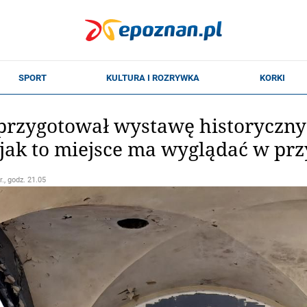
rzygotował wystawę historycznych
 jak to miejsce ma wyglądać w prz
r., godz. 21.05