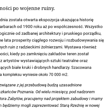
ności po wojenne ruiny.
dnia została otwarta ekspozycja ukazująca historię
 Garbarach od 1900 roku aż po współczesność. Wszystko
ogicznie od zadbanej architektury i pruskiego porządku,
 lata prosperity ciągłego rozwoju i rozbudowywania się
ych ruin z radzieckimi żołnierzami. Wystawa również
ości, kiedy po zamknięciu zakładów teren został
 artystów wystawiających sztuki teatralne oraz
ących białe kruki i drobnych handlarzy.
Szacowana
a kompleksu wyniesie około 70 000 m2.
y związane z jej przebudową budzą uzasadnione
szkańców Poznania. Od wielu miesięcy, pod nadzorem
tora Zabytów, pracujemy nad projektem zabudowy i mamy
m będziemy mogli zaprezentować Starą Rzeźnię w nowej