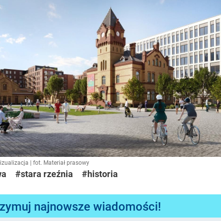
zualizacja | fot. Materiał prasowy
wa
#stara rzeźnia
#historia
rzymuj najnowsze wiadomości!