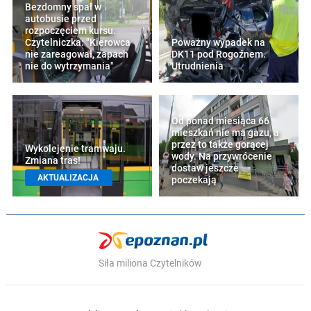
Bezdomny spał w
autobusie przed
rozpoczęciem kursu.
Czytelniczka: "Kierowca
Poważny wypadek na
nie zareagował, zapach
DK11 pod Rogoźnem.
nie do wytrzymania"
Utrudnienia
Od ponad miesiąca 66
mieszkań nie ma gazu, a
przez to także gorącej
Wykolejenie tramwaju.
wody. Na przywrócenie
Zmiana tras!
dostaw jeszcze
AKTUALIZACJA
poczekają
Siła miliona Czytelników