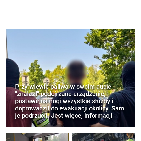
Przy wlewie paliwa w swoim aucie
"znalazł" podejrzane urządzenie,
postawił na nogi wszystkie służby i
doprowadził do ewakuacji okolicy. Sam
je podrzucił. Jest więcej informacji