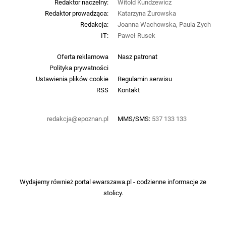
Redaktor naczelny:
Witold Kundzewicz
Redaktor prowadząca:
Katarzyna Żurowska
Redakcja:
Joanna Wachowska, Paula Zych
IT:
Paweł Rusek
Oferta reklamowa
Nasz patronat
Polityka prywatności
Ustawienia plików cookie
Regulamin serwisu
RSS
Kontakt
redakcja@epoznan.pl
MMS/SMS:
537 133 133
Wydajemy również portal
ewarszawa.pl
- codzienne informacje ze
stolicy.