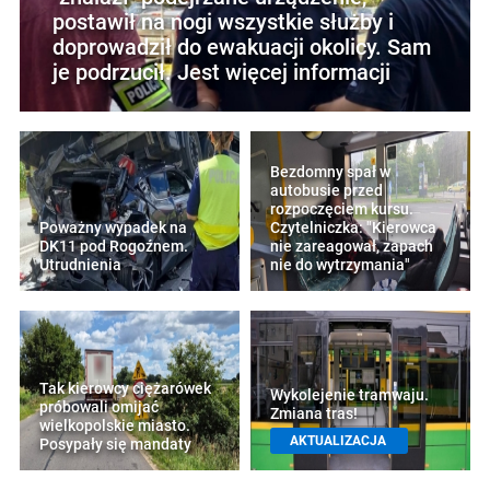
postawił na nogi wszystkie służby i
doprowadził do ewakuacji okolicy. Sam
je podrzucił. Jest więcej informacji
Bezdomny spał w
autobusie przed
rozpoczęciem kursu.
Poważny wypadek na
Czytelniczka: "Kierowca
DK11 pod Rogoźnem.
nie zareagował, zapach
Utrudnienia
nie do wytrzymania"
Tak kierowcy ciężarówek
Wykolejenie tramwaju.
próbowali omijać
Zmiana tras!
wielkopolskie miasto.
AKTUALIZACJA
Posypały się mandaty