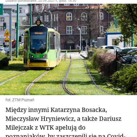
Dodano
poniedziałek, 20.09.2021 r., godz. 14.30
fot. ZTM Poznań
Między innymi Katarzyna Bosacka,
Mieczysław Hryniewicz, a także Dariusz
Milejczak z WTK apelują do
poznaniaków, by zaszczepili się na Covid-