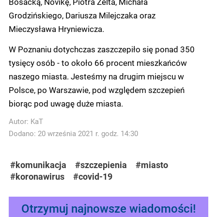
Bosacką, Novikę, Piotra Zelta, Michała
Grodzińskiego, Dariusza Milejczaka oraz
Mieczysława Hryniewicza.
W Poznaniu dotychczas zaszczepiło się ponad 350
tysięcy osób - to około 66 procent mieszkańców
naszego miasta. Jesteśmy na drugim miejscu w
Polsce, po Warszawie, pod względem szczepień
biorąc pod uwagę duże miasta.
Autor:
KaT
Dodano: 20 września 2021 r. godz. 14:30
#komunikacja
#szczepienia
#miasto
#koronawirus
#covid-19
Otrzymuj najnowsze wiadomości!