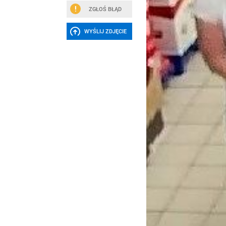
ZGŁOŚ BŁĄD
WYŚLIJ ZDJĘCIE