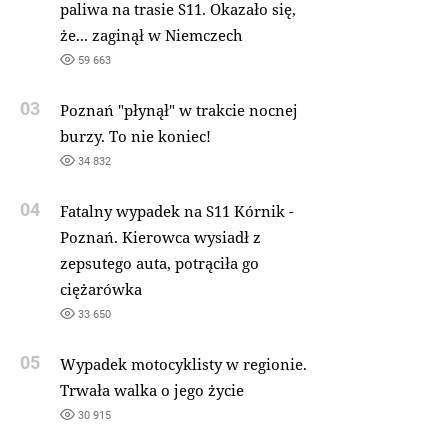
paliwa na trasie S11. Okazało się,
że... zaginął w Niemczech
59 663
03
Poznań "płynął" w trakcie nocnej
burzy. To nie koniec!
34 832
04
Fatalny wypadek na S11 Kórnik -
Poznań. Kierowca wysiadł z
zepsutego auta, potrąciła go
ciężarówka
33 650
05
Wypadek motocyklisty w regionie.
Trwała walka o jego życie
30 915