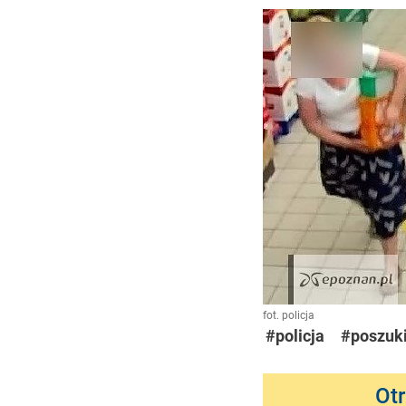
fot. policja
#policja
#poszuk
Ot