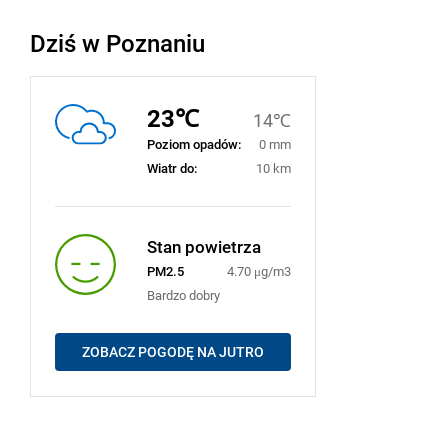
Dziś w Poznaniu
23℃
14℃
Poziom opadów:
0 mm
Wiatr do:
10 km
Stan powietrza
PM2.5
4.70 μg/m3
Bardzo dobry
ZOBACZ POGODĘ NA JUTRO