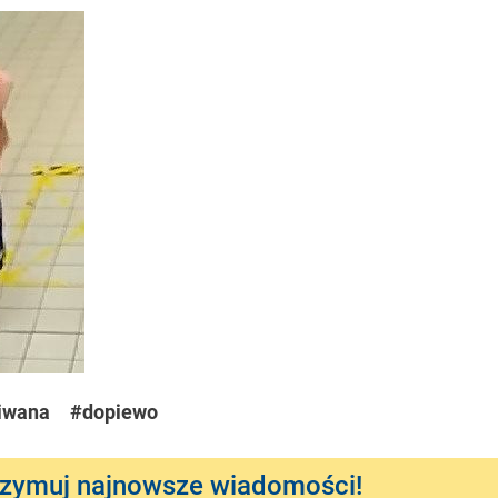
iwana
#dopiewo
rzymuj najnowsze wiadomości!