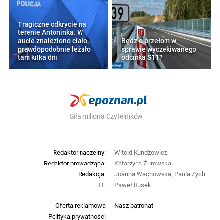
Tragiczne odkrycie na
terenie Antoninka. W
aucie znaleziono ciało,
Będzie przełom w
prawdopodobnie leżało
sprawie wyczekiwanego
tam kilka dni
odcinka S11?
Siła miliona Czytelników
Redaktor naczelny:
Witold Kundzewicz
Redaktor prowadząca:
Katarzyna Żurowska
Redakcja:
Joanna Wachowska, Paula Zych
IT:
Paweł Rusek
Oferta reklamowa
Nasz patronat
Polityka prywatności