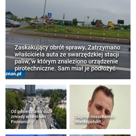
Zaskakujący obrót sprawy. Zatrzymano
właściciela auta ze swarzędzkiej stacji
paliw, w którym znaleziono urządzenie
pirotechniczne. Sam miał je podłożyć
Od poniedziałku duże
zmiany w centrum
Zaginął mieszkaniec
Poznania!
Wielkopolski!