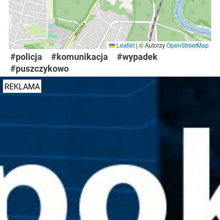
Leaflet
|
© Autorzy
OpenStreetMap
#policja
#komunikacja
#wypadek
#puszczykowo
REKLAMA