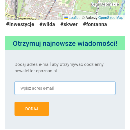
Leaflet
|
© Autorzy
OpenStreetMap
#inwestycje
#wilda
#skwer
#fontanna
Otrzymuj najnowsze wiadomości!
Dodaj adres e-mail aby otrzymywać codzienny
newsletter epoznan.pl.
DODAJ