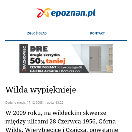
Wilda wypięknieje
Dodano
środa, 17.12.2008 r., godz. 13.22
W 2009 roku, na wildeckim skwerze
między ulicami 28 Czerwca 1956, Górna
Wilda, Wierzbięcice i Czajcza, powstanie