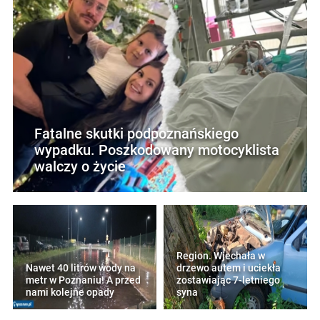
Fatalne skutki podpoznańskiego
wypadku. Poszkodowany motocyklista
walczy o życie
Region. Wjechała w
Nawet 40 litrów wody na
drzewo autem i uciekła
metr w Poznaniu! A przed
zostawiając 7-letniego
nami kolejne opady
syna