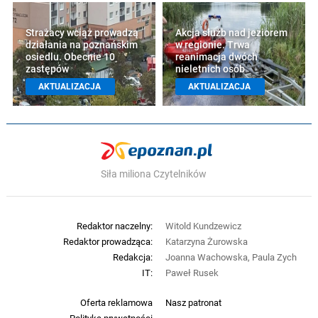
Strażacy wciąż prowadzą
Akcja służb nad jeziorem
działania na poznańskim
w regionie. Trwa
osiedlu. Obecnie 10
reanimacja dwóch
zastępów
nieletnich osób
AKTUALIZACJA
AKTUALIZACJA
Siła miliona Czytelników
Redaktor naczelny:
Witold Kundzewicz
Redaktor prowadząca:
Katarzyna Żurowska
Redakcja:
Joanna Wachowska, Paula Zych
IT:
Paweł Rusek
Oferta reklamowa
Nasz patronat