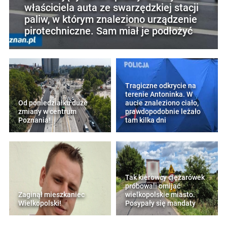
właściciela auta ze swarzędzkiej stacji
paliw, w którym znaleziono urządzenie
pirotechniczne. Sam miał je podłożyć
Tragiczne odkrycie na
terenie Antoninka. W
Od poniedziałku duże
aucie znaleziono ciało,
zmiany w centrum
prawdopodobnie leżało
Poznania!
tam kilka dni
Tak kierowcy ciężarówek
próbowali omijać
Zaginął mieszkaniec
wielkopolskie miasto.
Wielkopolski!
Posypały się mandaty