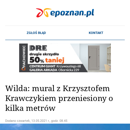
Wilda: mural z Krzysztofem
Krawczykiem przeniesiony o
kilka metrów
Dodano
czwartek, 13.05.2021 r., godz. 08.45