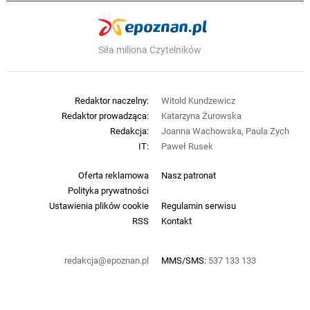
Siła miliona Czytelników
Redaktor naczelny:
Witold Kundzewicz
Redaktor prowadząca:
Katarzyna Żurowska
Redakcja:
Joanna Wachowska, Paula Zych
IT:
Paweł Rusek
Oferta reklamowa
Nasz patronat
Polityka prywatności
Ustawienia plików cookie
Regulamin serwisu
RSS
Kontakt
redakcja@epoznan.pl
MMS/SMS:
537 133 133