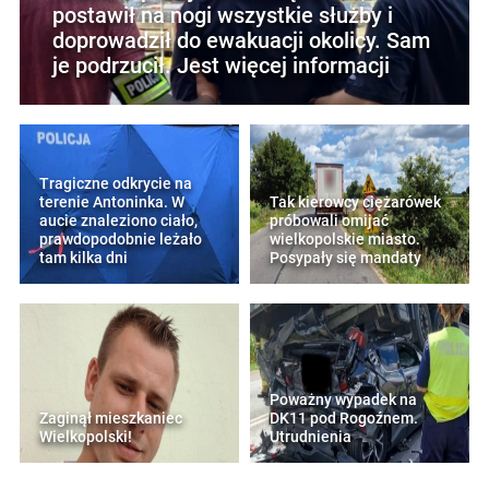
postawił na nogi wszystkie służby i
doprowadził do ewakuacji okolicy. Sam
je podrzucił. Jest więcej informacji
Tragiczne odkrycie na
terenie Antoninka. W
Tak kierowcy ciężarówek
aucie znaleziono ciało,
próbowali omijać
prawdopodobnie leżało
wielkopolskie miasto.
tam kilka dni
Posypały się mandaty
Poważny wypadek na
Zaginął mieszkaniec
DK11 pod Rogoźnem.
Wielkopolski!
Utrudnienia