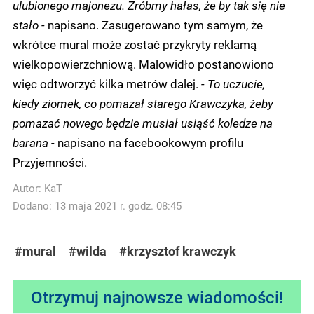
ulubionego majonezu. Zróbmy hałas, że by tak się nie
stało -
napisano. Zasugerowano tym samym, że
wkrótce mural może zostać przykryty reklamą
wielkopowierzchniową. Malowidło postanowiono
więc odtworzyć kilka metrów dalej.
- To uczucie,
kiedy ziomek, co pomazał starego Krawczyka, żeby
pomazać nowego będzie musiał usiąść koledze na
barana -
napisano na facebookowym profilu
Przyjemności.
Autor:
KaT
Dodano: 13 maja 2021 r. godz. 08:45
#mural
#wilda
#krzysztof krawczyk
Otrzymuj najnowsze wiadomości!