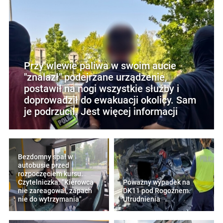
Przy wlewie paliwa w swoim aucie
"znalazł" podejrzane urządzenie,
postawił na nogi wszystkie służby i
doprowadził do ewakuacji okolicy. Sam
je podrzucił. Jest więcej informacji
Bezdomny spał w
autobusie przed
rozpoczęciem kursu.
Czytelniczka: "Kierowca
Poważny wypadek na
nie zareagował, zapach
DK11 pod Rogoźnem.
nie do wytrzymania"
Utrudnienia