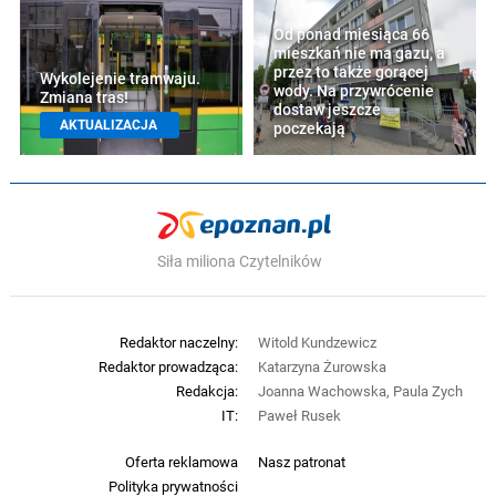
Od ponad miesiąca 66
mieszkań nie ma gazu, a
przez to także gorącej
Wykolejenie tramwaju.
wody. Na przywrócenie
Zmiana tras!
dostaw jeszcze
AKTUALIZACJA
poczekają
Siła miliona Czytelników
Redaktor naczelny:
Witold Kundzewicz
Redaktor prowadząca:
Katarzyna Żurowska
Redakcja:
Joanna Wachowska, Paula Zych
IT:
Paweł Rusek
Oferta reklamowa
Nasz patronat
Polityka prywatności