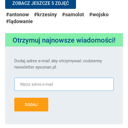
ZOBACZ JESZCZE 5 ZDJĘĆ
#antonow
#krzesiny
#samolot
#wojsko
#lądowanie
Otrzymuj najnowsze wiadomości!
Dodaj adres e-mail aby otrzymywać codzienny
newsletter epoznan.pl.
DODAJ