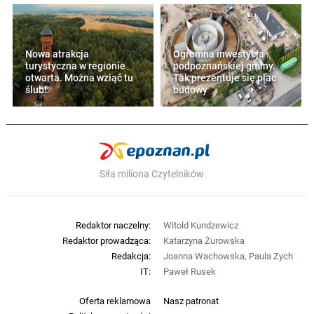
Nowa atrakcja
Ogromna inwestycja
turystyczna w regionie
podpoznańskiej gminy.
otwarta. Można wziąć tu
Tak prezentuje się plac
ślub!
budowy
Siła miliona Czytelników
Redaktor naczelny:
Witold Kundzewicz
Redaktor prowadząca:
Katarzyna Żurowska
Redakcja:
Joanna Wachowska, Paula Zych
IT:
Paweł Rusek
Oferta reklamowa
Nasz patronat