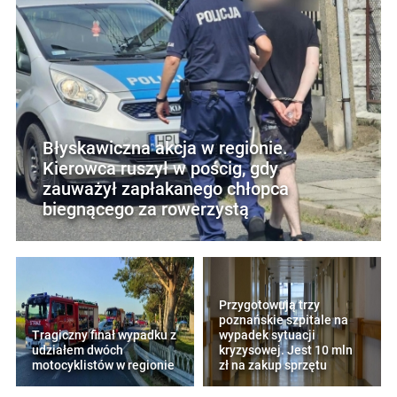
Błyskawiczna akcja w regionie.
Kierowca ruszył w pościg, gdy
zauważył zapłakanego chłopca
biegnącego za rowerzystą
Przygotowują trzy
poznańskie szpitale na
Tragiczny finał wypadku z
wypadek sytuacji
udziałem dwóch
kryzysowej. Jest 10 mln
motocyklistów w regionie
zł na zakup sprzętu