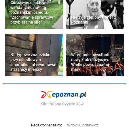
Coraz więcej aktów
wandalizmu na
poznańskim osiedlu.
"Zachowanie sprawców
Nie żyje ceniony trener z
przybiera na sile"
Poznania
Nietypowe znalezisko
W regionie powstanie
przy osiedlowym
nowy klub muzyczny.
śmietniku. Interweniowali
Wielki powrót znanej
strażnicy miejscy
marki
Siła miliona Czytelników
Redaktor naczelny:
Witold Kundzewicz