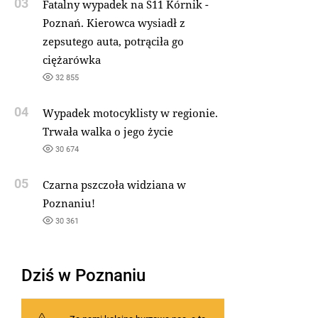
03
Fatalny wypadek na S11 Kórnik -
Poznań. Kierowca wysiadł z
zepsutego auta, potrąciła go
ciężarówka
32 855
04
Wypadek motocyklisty w regionie.
Trwała walka o jego życie
30 674
05
Czarna pszczoła widziana w
Poznaniu!
30 361
Dziś w Poznaniu