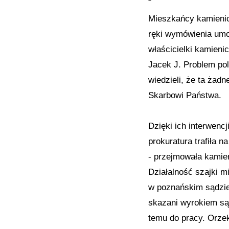
Mieszkańcy kamienicy
ręki wymówienia umo
właścicielki kamieni
Jacek J. Problem pol
wiedzieli, że ta żad
Skarbowi Państwa.
Dzięki ich interwenc
prokuratura trafiła n
- przejmowała kamien
Działalność szajki m
w poznańskim sądzie
skazani wyrokiem sąd
temu do pracy. Orze