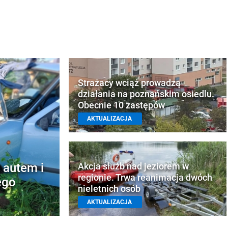
Strażacy wciąż prowadzą
działania na poznańskim osiedlu.
Obecnie 10 zastępów
AKTUALIZACJA
 autem i
Akcja służb nad jeziorem w
regionie. Trwa reanimacja dwóch
ego
nieletnich osób
AKTUALIZACJA