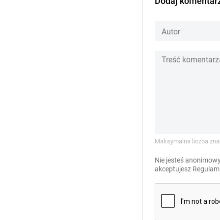
Dodaj komentar
Maksymalna liczba zna
Nie jesteś anonimowy
akceptujesz
Regulami