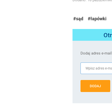
#sąd
#łapówki
Ot
Dodaj adres e-mail
DODAJ