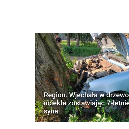
Region. Wjechała w drzewo
uciekła zostawiając 7-letni
syna