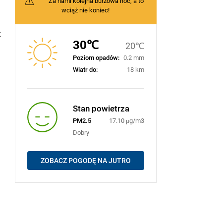
Za nami kolejna burzowa noc, a to
wciąż nie koniec!
k
30℃
20℃
Poziom opadów:
0.2 mm
Wiatr do:
18 km
Stan powietrza
PM2.5
17.10 μg/m3
Dobry
ZOBACZ POGODĘ NA JUTRO