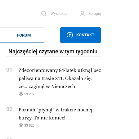
Wyszukaj
Zaloguj
KONTAKT
Najczęściej czytane w tym tygodniu
01
Zdezorientowany 84-latek utknął bez
paliwa na trasie S11. Okazało się,
że... zaginął w Niemczech
59 297
02
Poznań "płynął" w trakcie nocnej
burzy. To nie koniec!
33 820