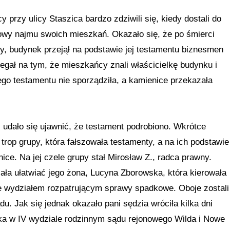
 przy ulicy Staszica bardzo zdziwili się, kiedy dostali do
wy najmu swoich mieszkań. Okazało się, że po śmierci
cy, budynek przejął na podstawie jej testamentu biznesmen
egał na tym, że mieszkańcy znali właścicielkę budynku i
nego testamentu nie sporządziła, a kamienice przekazała
ji udało się ujawnić, że testament podrobiono. Wkrótce
a trop grupy, która fałszowała testamenty, a na ich podstawie
ice. Na jej czele grupy stał Mirosław Z., radca prawny.
iała ułatwiać jego żona, Lucyna Zborowska, która kierowała
 wydziałem rozpatrującym sprawy spadkowe. Oboje zostali
u. Jak się jednak okazało pani sędzia wróciła kilka dni
ka w IV wydziale rodzinnym sądu rejonowego Wilda i Nowe