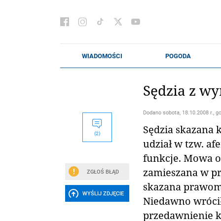
Sędzia z wy
Dodano
sobota, 18.10.2008 r., g
Sędzia skazana 
(2)
udział w tzw. af
funkcje. Mowa o 
zamieszana w pr
ZGŁOŚ BŁĄD
skazana prawom
WYŚLIJ ZDJĘCIE
Niedawno wróciła
przedawnienie k