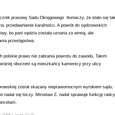
cznik prasowy Sadu Okręgowego tłumaczy, że stało się ta
zw. przedawnienie karalności. A powrót do sędziowskich
wy, bo pani sędzia została uznana za winną, ale
nia przestępstwa.
h polskie prawo nie zabrania powrotu do zawodu. Takim
rdziej oburzeni są mieszkańcy kamienicy przy ulicy
rowskiej został skazany nieprawomocnym wyrokiem sądu.
e nadal się toczy. Mirosław Z. nadal sprawuje funkcję radcy
ncelarii.
 2008 r. godz. 11:20