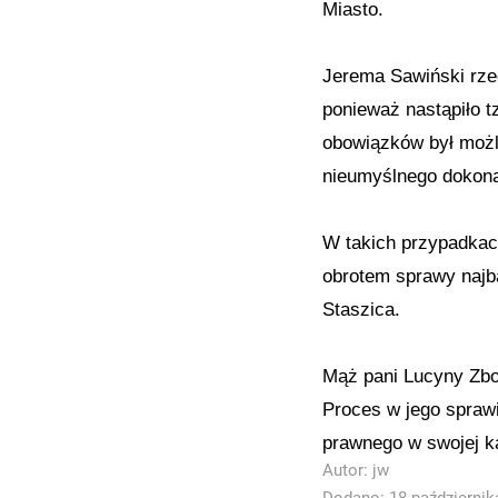
Miasto.
Jerema Sawiński rze
ponieważ nastąpiło t
obowiązków był możli
nieumyślnego dokona
W takich przypadkac
obrotem sprawy najba
Staszica.
Mąż pani Lucyny Zbo
Proces w jego sprawi
prawnego w swojej ka
Autor:
jw
Dodano: 18 października