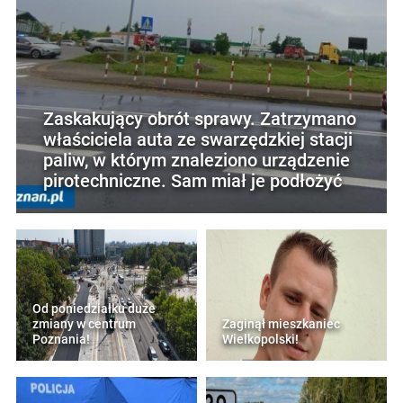
Zaskakujący obrót sprawy. Zatrzymano
właściciela auta ze swarzędzkiej stacji
paliw, w którym znaleziono urządzenie
pirotechniczne. Sam miał je podłożyć
Od poniedziałku duże
zmiany w centrum
Zaginął mieszkaniec
Poznania!
Wielkopolski!