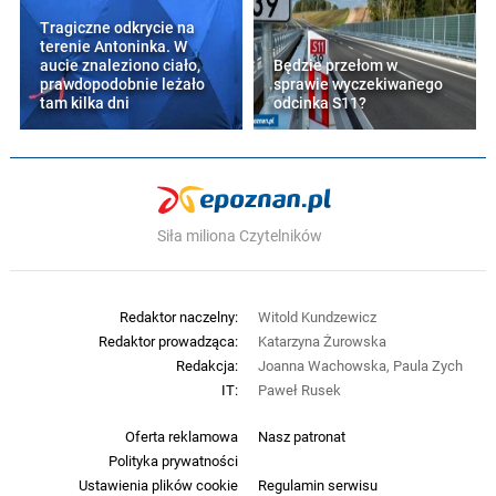
Tragiczne odkrycie na
terenie Antoninka. W
aucie znaleziono ciało,
Będzie przełom w
prawdopodobnie leżało
sprawie wyczekiwanego
tam kilka dni
odcinka S11?
Siła miliona Czytelników
Redaktor naczelny:
Witold Kundzewicz
Redaktor prowadząca:
Katarzyna Żurowska
Redakcja:
Joanna Wachowska, Paula Zych
IT:
Paweł Rusek
Oferta reklamowa
Nasz patronat
Polityka prywatności
Ustawienia plików cookie
Regulamin serwisu