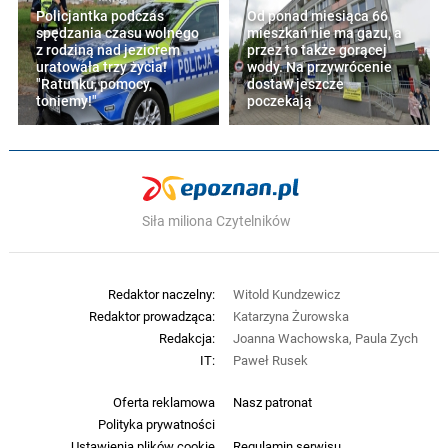
Policjantka podczas
Od ponad miesiąca 66
spędzania czasu wolnego
mieszkań nie ma gazu, a
z rodziną nad jeziorem
przez to także gorącej
uratowała trzy życia!
wody. Na przywrócenie
"Ratunku, pomocy,
dostaw jeszcze
toniemy!"
poczekają
Siła miliona Czytelników
Redaktor naczelny:
Witold Kundzewicz
Redaktor prowadząca:
Katarzyna Żurowska
Redakcja:
Joanna Wachowska, Paula Zych
IT:
Paweł Rusek
Oferta reklamowa
Nasz patronat
Polityka prywatności
Ustawienia plików cookie
Regulamin serwisu