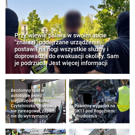
Przy wlewie paliwa w swoim aucie
"znalazł" podejrzane urządzenie,
postawił na nogi wszystkie służby i
doprowadził do ewakuacji okolicy. Sam
je podrzucił. Jest więcej informacji
Bezdomny spał w
autobusie przed
rozpoczęciem kursu.
Czytelniczka: "Kierowca
Poważny wypadek na
nie zareagował, zapach
DK11 pod Rogoźnem.
nie do wytrzymania"
Utrudnienia