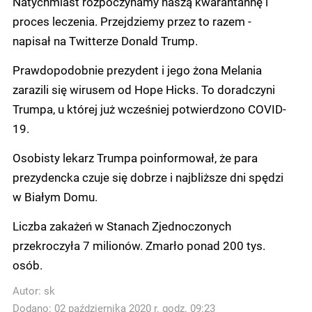
Natychmiast rozpoczynamy naszą kwarantannę i
proces leczenia. Przejdziemy przez to razem -
napisał na Twitterze Donald Trump.
Prawdopodobnie prezydent i jego żona Melania
zarazili się wirusem od Hope Hicks. To doradczyni
Trumpa, u której już wcześniej potwierdzono COVID-
19.
Osobisty lekarz Trumpa poinformował, że para
prezydencka czuje się dobrze i najbliższe dni spędzi
w Białym Domu.
Liczba zakażeń w Stanach Zjednoczonych
przekroczyła 7 milionów. Zmarło ponad 200 tys.
osób.
Autor:
sk
Dodano: 02 października 2020 r. godz. 09:23