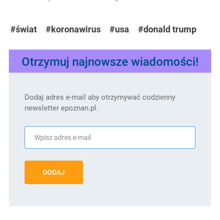
#świat
#koronawirus
#usa
#donald trump
Otrzymuj najnowsze wiadomości!
Dodaj adres e-mail aby otrzymywać codzienny
newsletter epoznan.pl.
DODAJ