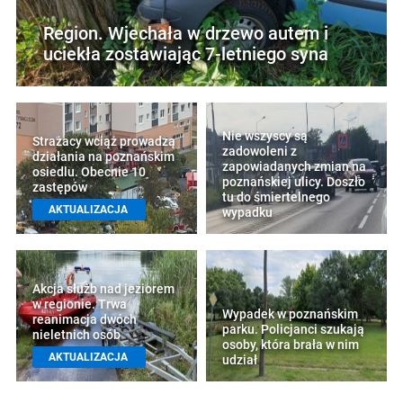
Region. Wjechała w drzewo autem i
uciekła zostawiając 7-letniego syna
Nie wszyscy są
Strażacy wciąż prowadzą
zadowoleni z
działania na poznańskim
zapowiadanych zmian na
osiedlu. Obecnie 10
poznańskiej ulicy. Doszło
zastępów
tu do śmiertelnego
AKTUALIZACJA
wypadku
Akcja służb nad jeziorem
w regionie. Trwa
Wypadek w poznańskim
reanimacja dwóch
parku. Policjanci szukają
nieletnich osób
osoby, która brała w nim
AKTUALIZACJA
udział