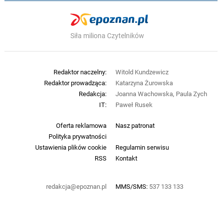
Siła miliona Czytelników
Redaktor naczelny:
Witold Kundzewicz
Redaktor prowadząca:
Katarzyna Żurowska
Redakcja:
Joanna Wachowska, Paula Zych
IT:
Paweł Rusek
Oferta reklamowa
Nasz patronat
Polityka prywatności
Ustawienia plików cookie
Regulamin serwisu
RSS
Kontakt
redakcja@epoznan.pl
MMS/SMS:
537 133 133