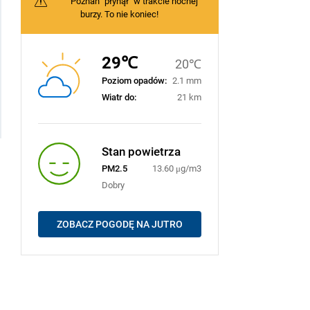
Poznań "płynął" w trakcie nocnej
burzy. To nie koniec!
29℃
20℃
Poziom opadów:
2.1 mm
Wiatr do:
21 km
Stan powietrza
PM2.5
13.60 μg/m3
Dobry
ZOBACZ POGODĘ NA JUTRO