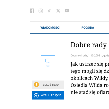
Dobre rady
Dodano
środa, 1.10.2008 r., godz
Jak ustrzec się
(4)
tego mogli się d
okolicach Wildy
Osiedla Wilda ro
ZGŁOŚ BŁĄD
nie stać się ofia
WYŚLIJ ZDJĘCIE