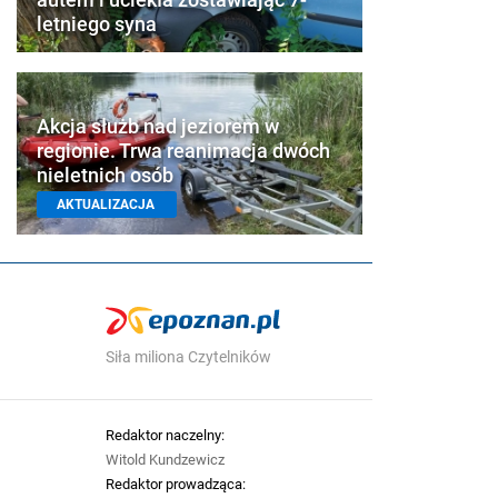
letniego syna
Akcja służb nad jeziorem w
regionie. Trwa reanimacja dwóch
nieletnich osób
AKTUALIZACJA
Siła miliona Czytelników
Redaktor naczelny:
Witold Kundzewicz
Redaktor prowadząca: