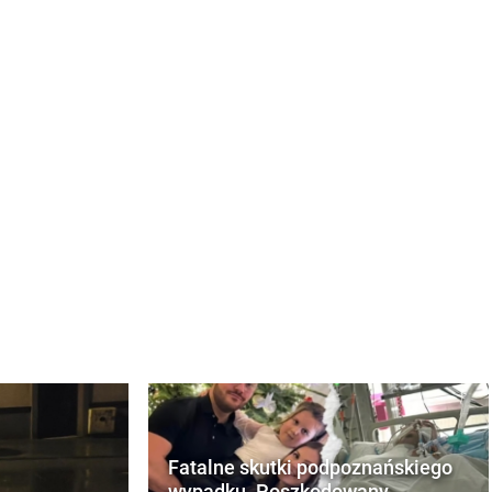
Fatalne skutki podpoznańskiego
wypadku. Poszkodowany