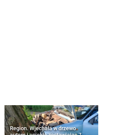
Region. Wjechała w drzewo
autem i uciekła zostawiając 7-