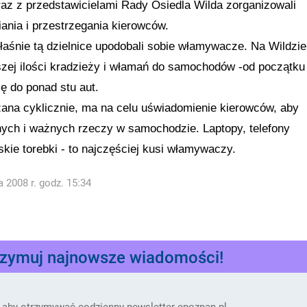
az z przedstawicielami Rady Osiedla Wilda zorganizowali
ania i przestrzegania kierowców.
łaśnie tą dzielnice upodobali
sobie włamywacze. Na Wildzie
szej ilości kradzieży i włamań do samochodów -od początku
ę do ponad stu aut.
zana cyklicznie, ma na celu uświadomienie kierowców, aby
nych i ważnych rzeczy w samochodzie. Laptopy, telefony
ie torebki - to najczęściej kusi włamywaczy.
 2008 r. godz. 15:34
rzymuj najnowsze wiadomości!
 aby otrzymywać codzienny newsletter epoznan.pl.