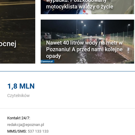
motocyklista walczy o życie
ocnej
Nawet 40 litrów wody na metr w
Poznaniu! A przed nami kolejne
opady
1,8 MLN
Czytelników
Kontakt 24/7:
redakcja@epoznan.pl
MMS/SMS:
537 133 133