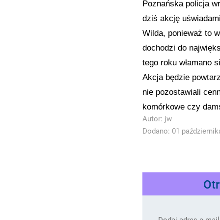
Poznańska policja wr
dziś akcję uświadami
Wilda, ponieważ to w
dochodzi do najwięk
tego roku włamano si
Akcja będzie powtar
nie pozostawiali cen
komórkowe czy damsk
Autor:
jw
Dodano: 01 października
Ot
Dodaj adres e-mail