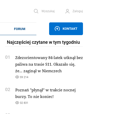
Wyszukaj
Zaloguj
KONTAKT
Najczęściej czytane w tym tygodniu
01
Zdezorientowany 84-latek utknął bez
paliwa na trasie S11. Okazało się,
że... zaginął w Niemczech
59 214
02
Poznań "płynął" w trakcie nocnej
burzy. To nie koniec!
32 831