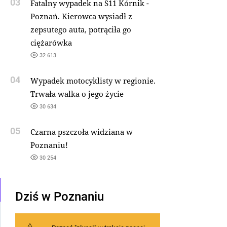
03
Fatalny wypadek na S11 Kórnik -
Poznań. Kierowca wysiadł z
zepsutego auta, potrąciła go
ciężarówka
32 613
04
Wypadek motocyklisty w regionie.
Trwała walka o jego życie
30 634
05
Czarna pszczoła widziana w
Poznaniu!
30 254
Dziś w Poznaniu