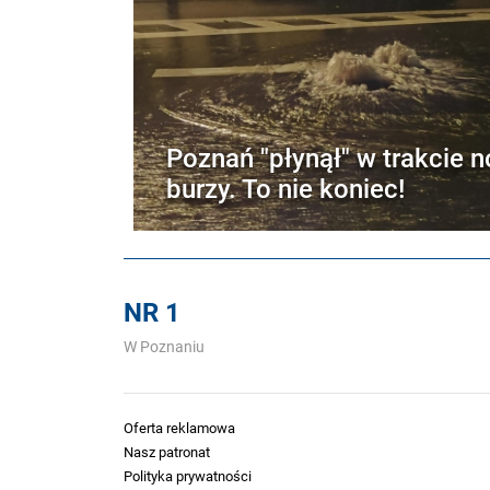
Poznań "płynął" w trakcie n
burzy. To nie koniec!
NR 1
W Poznaniu
Oferta reklamowa
Nasz patronat
Polityka prywatności