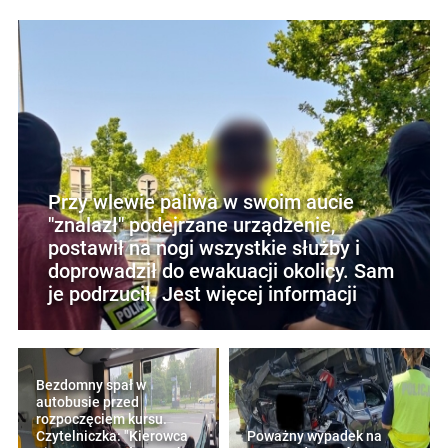
Przy wlewie paliwa w swoim aucie
"znalazł" podejrzane urządzenie,
postawił na nogi wszystkie służby i
doprowadził do ewakuacji okolicy. Sam
je podrzucił. Jest więcej informacji
Bezdomny spał w
autobusie przed
rozpoczęciem kursu.
Czytelniczka: "Kierowca
Poważny wypadek na