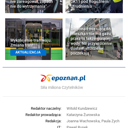
nie zareagował, zapach
DK11 pod Rogoźnem.
nie do wytrzymania"
Utrudnienia
Od ponad miesiąca 66
mieszkań nie ma gazu, a
przez to także gorącej
Wykolejenie tramwaju.
wody. Na przywrócenie
Zmiana tras!
dostaw jeszcze
AKTUALIZACJA
poczekają
Siła miliona Czytelników
Redaktor naczelny:
Witold Kundzewicz
Redaktor prowadząca:
Katarzyna Żurowska
Redakcja:
Joanna Wachowska, Paula Zych
IT:
Paweł Rusek