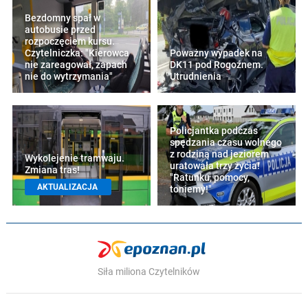
Bezdomny spał w
autobusie przed
rozpoczęciem kursu.
Czytelniczka: "Kierowca
Poważny wypadek na
nie zareagował, zapach
DK11 pod Rogoźnem.
nie do wytrzymania"
Utrudnienia
Policjantka podczas
spędzania czasu wolnego
z rodziną nad jeziorem
Wykolejenie tramwaju.
uratowała trzy życia!
Zmiana tras!
"Ratunku, pomocy,
AKTUALIZACJA
toniemy!"
Siła miliona Czytelników