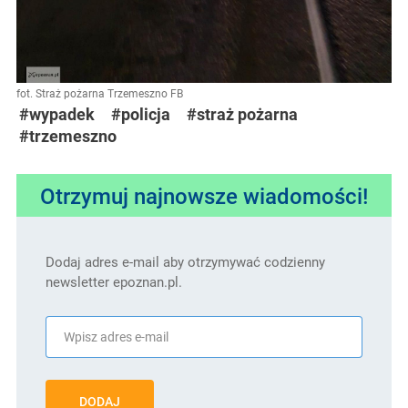
fot. Straż pożarna Trzemeszno FB
#wypadek
#policja
#straż pożarna
#trzemeszno
Otrzymuj najnowsze wiadomości!
Dodaj adres e-mail aby otrzymywać codzienny
newsletter epoznan.pl.
DODAJ