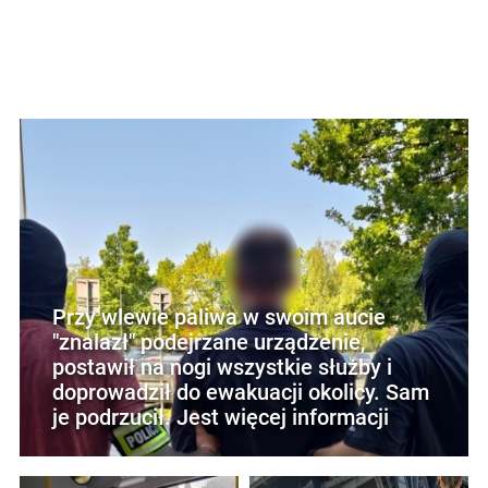
Przy wlewie paliwa w swoim aucie
"znalazł" podejrzane urządzenie,
postawił na nogi wszystkie służby i
doprowadził do ewakuacji okolicy. Sam
je podrzucił. Jest więcej informacji