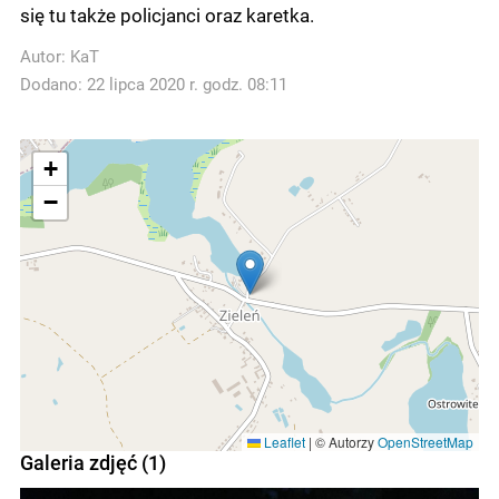
się tu także policjanci oraz karetka.
Autor:
KaT
Dodano: 22 lipca 2020 r. godz. 08:11
+
−
Leaflet
|
© Autorzy
OpenStreetMap
Galeria zdjęć (1)