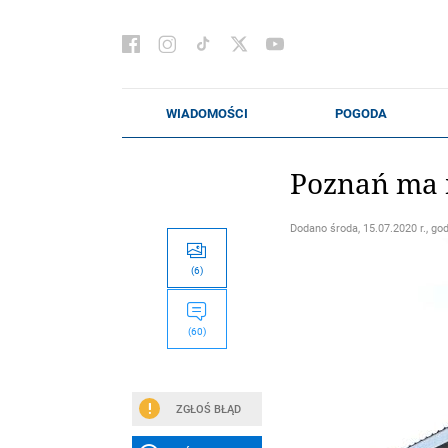
Poznań ma 
Dodano
środa, 15.07.2020 r., go
(6)
(60)
ZGŁOŚ BŁĄD