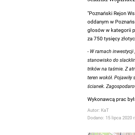
"Poznański Rejon W
oddanym w Poznańsk
głosów w kategorii p
za 750 tysięcy złotyc
- W ramach inwestycji
stanowisko do slackli
trików na taśmie. Z a
teren wokół. Pojawiły 
ścianek. Zagospodarow
Wykonawcą prac była
Autor:
KaT
Dodano: 15 lipca 2020 r