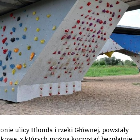
onie ulicy Hlonda i rzeki Głównej, powstały
zkowe, z których można korzystać bezpłatnie.