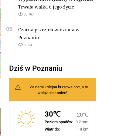
Trwała walka o jego życie
30 767
05
Czarna pszczoła widziana w
Poznaniu!
30 531
Dziś w Poznaniu
Za nami kolejna burzowa noc, a to
wciąż nie koniec!
30℃
20℃
Poziom opadów:
0.2 mm
Wiatr do:
18 km