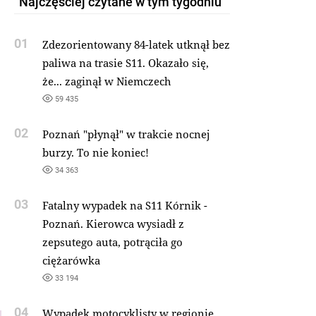
Najczęściej czytane w tym tygodniu
01
Zdezorientowany 84-latek utknął bez
paliwa na trasie S11. Okazało się,
że... zaginął w Niemczech
59 435
02
Poznań "płynął" w trakcie nocnej
burzy. To nie koniec!
34 363
03
Fatalny wypadek na S11 Kórnik -
Poznań. Kierowca wysiadł z
zepsutego auta, potrąciła go
ciężarówka
33 194
04
Wypadek motocyklisty w regionie.