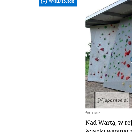
WYŚLIJ ZDJĘCIE
fot. UMP
Nad Wartą, w rej
ścianki wspinac